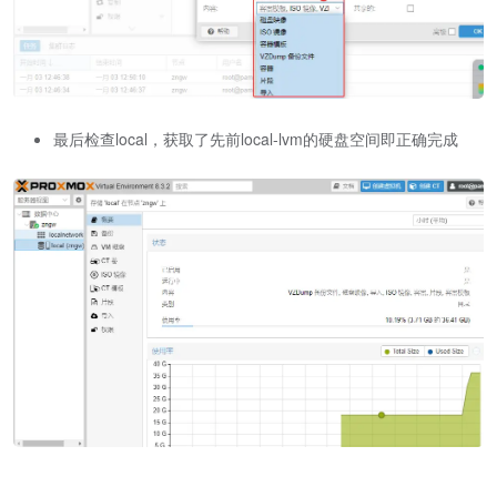
最后检查local，获取了先前local-lvm的硬盘空间即正确完成