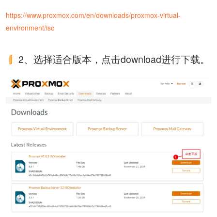
https://www.proxmox.com/en/downloads/proxmox-virtual-
environment/iso
2、选择适合版本，点击download进行下载。