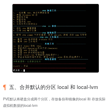
五、合并默认的分区 local 和 local-lvm
PVE默认将硬盘分成两个分区，存放备份和镜像的local 和 存放实际
虚拟机数据的local-lvm