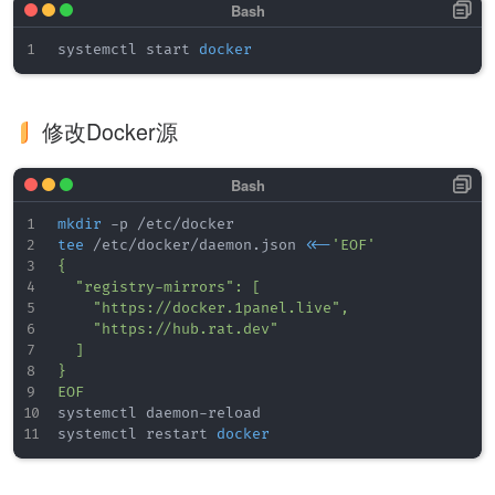
systemctl start 
docker
修改Docker源
mkdir
tee
 /etc/docker/daemon.json 
<<-
'EOF'

{

	"registry-mirrors": [

		"https://docker.1panel.live",

		"https://hub.rat.dev"

	]

}

EOF
systemctl daemon-reload

systemctl restart 
docker