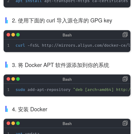
apt
install
 apt-transport-https ca-certificates 
c
2. 使用下面的 curl 导入源仓库的 GPG key
curl
 -fsSL http://mirrors.aliyun.com/docker-ce/li
3. 将 Docker APT 软件源添加到你的系统
sudo
 add-apt-repository 
"deb [arch=amd64] http://
4. 安装 Docker