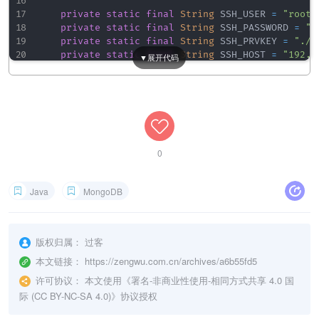
private
static
final
String
 SSH_USER 
=
"root"
private
static
final
String
 SSH_PASSWORD 
=
".
private
static
final
String
 SSH_PRVKEY 
=
"./s
private
static
final
String
 SSH_HOST 
=
"192.1
private
static
final
Integer
 SSH_PORT 
=
22
;
public
static
void
test
(
)
{
try
{
URI
 uri 
=
new
URI
(
MONGODB_URI
)
;
java
.
util
.
Properties
 config 
=
new
jav
0
// 设置ssh自动接受新的公钥
            config
.
put
(
"StrictHostKeyChecking"
,
"n
Java
MongoDB
JSch
 jsch 
=
new
JSch
(
)
;
版权归属：
过客
// 设置ssh密钥
if
(
!
""
.
equals
(
SSH_PRVKEY
)
)
{
本文链接：
https://zengwu.com.cn/archives/a6b55fd5
                jsch
.
addIdentity
(
SSH_PRVKEY
)
;
许可协议：
本文使用《
署名-非商业性使用-相同方式共享 4.0 国
}
际 (CC BY-NC-SA 4.0)
》协议授权
Session
 sshSession 
=
 jsch
.
getSession
(