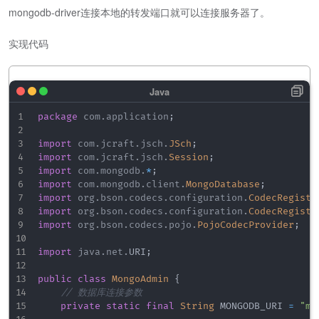
mongodb-driver连接本地的转发端口就可以连接服务器了。
实现代码
package
com
.
application
;
import
com
.
jcraft
.
jsch
.
JSch
;
import
com
.
jcraft
.
jsch
.
Session
;
import
com
.
mongodb
.
*
;
import
com
.
mongodb
.
client
.
MongoDatabase
;
import
org
.
bson
.
codecs
.
configuration
.
CodecRegistr
import
org
.
bson
.
codecs
.
configuration
.
CodecRegistr
import
org
.
bson
.
codecs
.
pojo
.
PojoCodecProvider
;
import
java
.
net
.
URI
;
public
class
MongoAdmin
{
// 数据库连接参数
private
static
final
String
 MONGODB_URI 
=
"mo