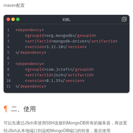
maven配置
<
dependency
>
<
groupId
>
org.mongodb
</
groupId
>
<
artifactId
>
mongodb-driver
</
artifactId
>
<
version
>
3.12.10
</
version
>
</
dependency
>
<
dependency
>
<
groupId
>
com.jcraft
</
groupId
>
<
artifactId
>
jsch
</
artifactId
>
<
version
>
0.1.55
</
version
>
</
dependency
>
二、使用
可以先通过JSch库使用SSH连接到MongoDB所有的服务器，再设置
经JSch从本地端口到远程MongoDB端口的转发，最后使用