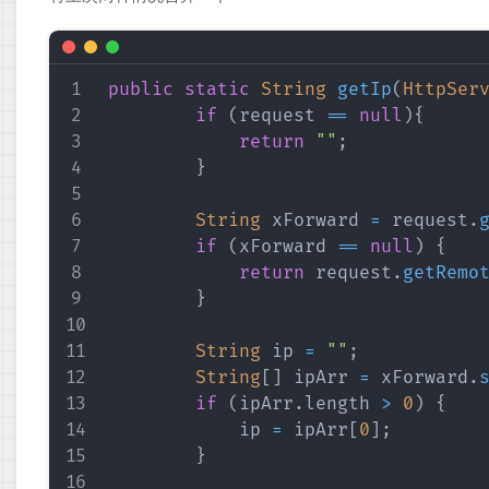
public
static
String
getIp
(
HttpSer
if
(
request 
==
null
)
{
return
""
;
}
String
 xForward 
=
 request
.
if
(
xForward 
==
null
)
{
return
 request
.
getRemo
}
String
 ip 
=
""
;
String
[
]
 ipArr 
=
 xForward
.
if
(
ipArr
.
length 
>
0
)
{
            ip 
=
 ipArr
[
0
]
;
}