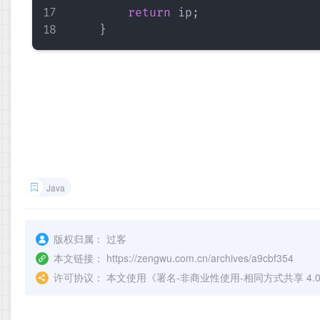
return
 ip
;
}
Java
版权归属：
过客
本文链接：
https://zengwu.com.cn/archives/a9cbf354
许可协议：
本文使用《
署名-非商业性使用-相同方式共享 4.0 国际 