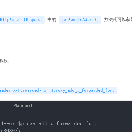
中的
方法就可以获
HttpServletRequest
getRemoteAddr();
r参数。
eader X-Forwarded-For $proxy_add_x_forwarded_for;
d-For $proxy_add_x_forwarded_for;

:8080/;
