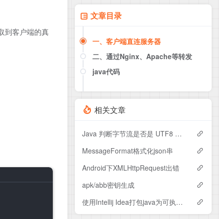
文章目录
取到客户端的真
一、客户端直连服务器
二、通过Nginx、Apache等转发
java代码
Nginx配置
Apache配置
相关文章
Java 判断字节流是否是 UTF8 编码
MessageFormat格式化json串
Android下XMLHttpRequest出错
apk/abb密钥生成
使用Intellij Idea打包java为可执行jar包