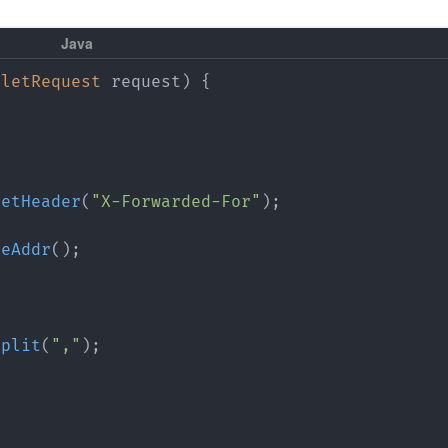
vletRequest
 request
)
{
getHeader
(
"X-Forwarded-For"
)
;
teAddr
(
)
;
split
(
","
)
;