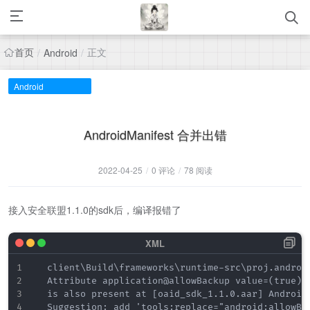
首页
正文
/
Android
/
Android
AndroidManifest 合并出错
2022-04-25
/
0 评论
/
78 阅读
接入安全联盟1.1.0的sdk后，编译报错了
	client\Build\frameworks\runtime-src\proj.android-studio\app\AndroidManifest.xml:25:9-35 Error:

	Attribute application@allowBackup value=(true) from AndroidManifest.xml:25:9-35

	is also present at [oaid_sdk_1.1.0.aar] AndroidManifest.xml:33:18-45 value=(false).

	Suggestion: add 'tools:replace="android:allowBa