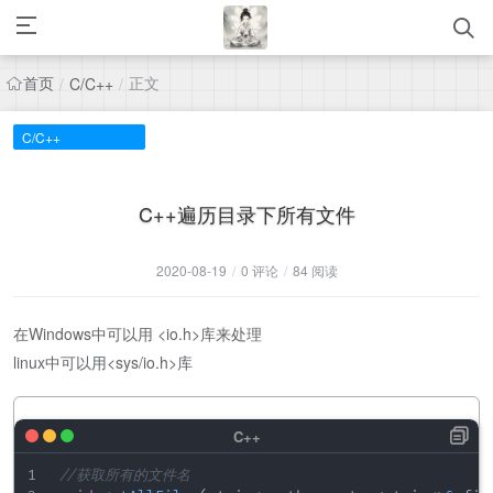
首页
正文
/
C/C++
/
C/C++
C++遍历目录下所有文件
2020-08-19
/
0 评论
/
84 阅读
在Windows中可以用 <io.h>库来处理
linux中可以用<sys/io.h>库
//获取所有的文件名  