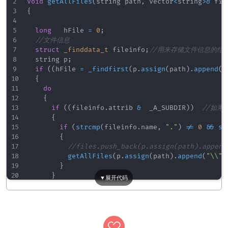
void
getAllFiles
(
string path
,
 vector
<
string
>
&
 fil
{
long
   hFile 
=
0
;
//文件信息    
struct
_finddata_t
 fileinfo
;
//用来存储文件信息的结构
	string p
;
if
(
(
hFile 
=
_findfirst
(
p
.
assign
(
path
)
.
append
(
"
{
do
{
if
(
(
fileinfo
.
attrib 
&
  _A_SUBDIR
)
)
//如果
{
if
(
strcmp
(
fileinfo
.
name
,
"."
)
!=
0
&&
st
{
//files.push_back(p.assign(path).appen
getAllFiles
(
p
.
assign
(
path
)
.
append
(
"\\"
)
}
}
else
//如果查找到的不是是文件夹   
{
				files
.
push_back
(
p
.
assign
(
path
)
.
append
(
"\\
}