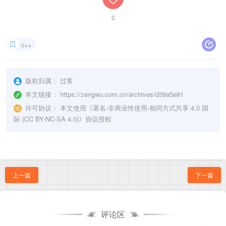
}
while
(
_findnext
(
hFile
,
&
fileinfo
)
==
0
)
;
0
_findclose
(
hFile
)
;
//结束查找  
}
}
c++
版权归属：
过客
本文链接：
https://zengwu.com.cn/archives/d39a5e81
许可协议：
本文使用《
署名-非商业性使用-相同方式共享 4.0 国
际 (CC BY-NC-SA 4.0)
》协议授权
上一篇
下一篇
评论区