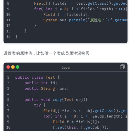
Field
[
]
 fields 
=
  test
.
getClass
(
)
.
getDecl
for
(
int
 i 
=
0
;
 i 
<
 fields
.
length
;
 i
++
)
{
Field
 f 
=
 fields
[
i
]
;
System
.
out
.
println
(
"属性名："
+
f
.
getName
}
}
}
设置类的属性值，比如做一个类成员属性深拷贝
public
class
Test
{
public
int
 id
;
public
String
 name
;
public
void
copy
(
Test
 obj
)
{
try
{
Field
[
]
 fields 
=
  obj
.
getClass
(
)
.
getD
for
(
int
 i 
=
0
;
 i 
<
 fields
.
length
;
 i
+
Field
 f 
=
 fields
[
i
]
;
                f
.
set
(
this
,
 f
.
get
(
obj
)
)
;