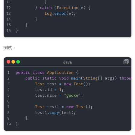
}
}
catch
(
Exception
 e
)
{
Log
.
error
(
e
)
;
}
}
}
测试：
public
class
Application
{
public
static
void
main
(
String
[
]
 args
)
throws
Test
 test 
=
new
Test
(
)
;
        test
.
id 
=
1
;
        test
.
name 
=
"guoke"
;
Test
 test1 
=
new
Test
(
)
;
        test1
.
copy
(
test
)
;
}
}