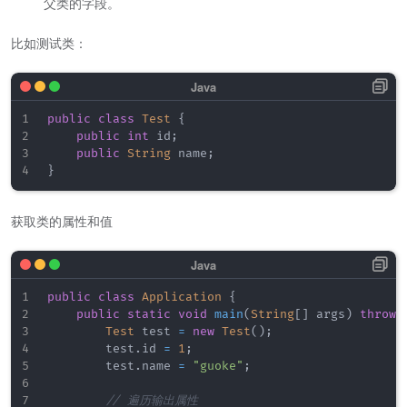
父类的字段。
比如测试类：
public
class
Test
{
public
int
 id
;
public
String
 name
;
}
获取类的属性和值
public
class
Application
{
public
static
void
main
(
String
[
]
 args
)
throws
Test
 test 
=
new
Test
(
)
;
        test
.
id 
=
1
;
        test
.
name 
=
"guoke"
;
// 遍历输出属性