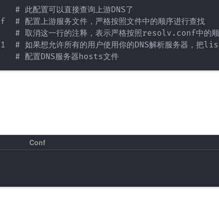
       # 此配置可以直接查询上游DNS了

sq.conf  # 配置上游服务文件，严格按照文件中的顺序进行查找

         # 取消这一行的注释，表示严格按照resolv.conf中
7.0.0.1  # 如果想允许所有的用户使用你的DNS解析服务器，把lis