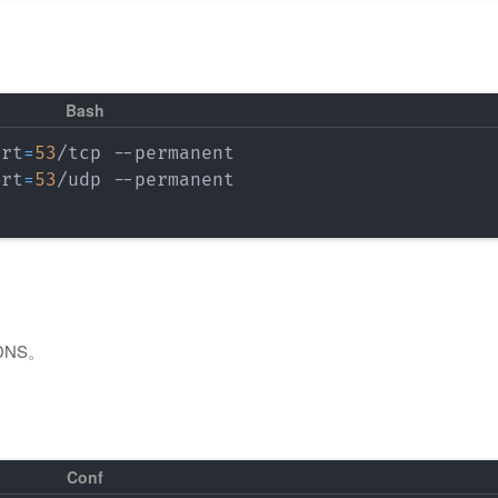
ort
=
53
/tcp --permanent

ort
=
53
/udp --permanent

NS。