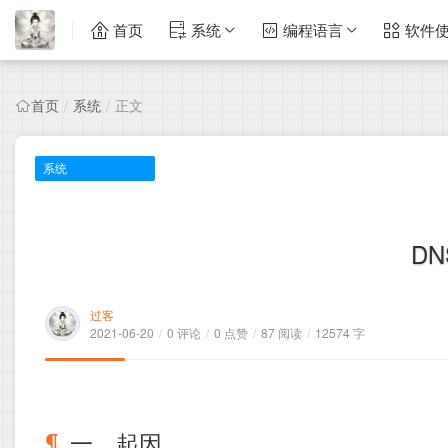
首页
系统
编程语言
软件
首页
系统
正文
/
/
系统
D
过客
2021-06-20
/
0 评论
/
0 点赞
/
87 阅读
/
12574 字
一、起因