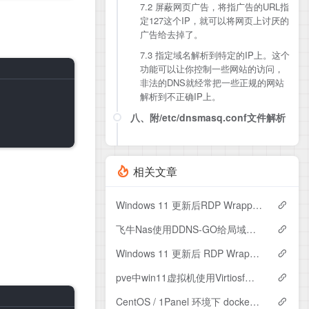
7.2 屏蔽网页广告，将指广告的URL指
国内指定DNS
定127这个IP，就可以将网页上讨厌的
国外指定DNS
广告给去掉了。
7.3 指定域名解析到特定的IP上。这个
功能可以让你控制一些网站的访问，
非法的DNS就经常把一些正规的网站
解析到不正确IP上。
八、附/etc/dnsmasq.conf文件解析
相关文章
Windows 11 更新后RDP Wrapper自动恢复脚本
飞牛Nas使用DDNS-GO给局域网内Win设备配置域名IPv6地址
Windows 11 更新后 RDP Wrapper 无法启动 Listener（TermService 服务丢失 / Not listening）完整修复指南
pve中win11虚拟机使用Virtiosf与主机共享存储
CentOS / 1Panel 环境下 dockerd CPU 占用 90%+ 完整排查与解决指南