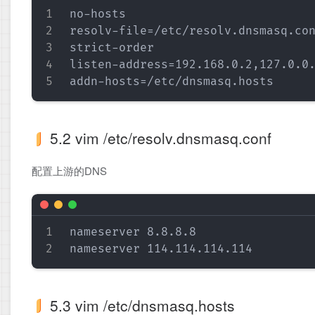
no-hosts                       
resolv-file=/etc/resolv.dnsma
strict-order                 
listen-address=192.168.0.2,12
5.2 vim /etc/resolv.dnsmasq.conf
配置上游的DNS
nameserver 8.8.8.8

5.3 vim /etc/dnsmasq.hosts