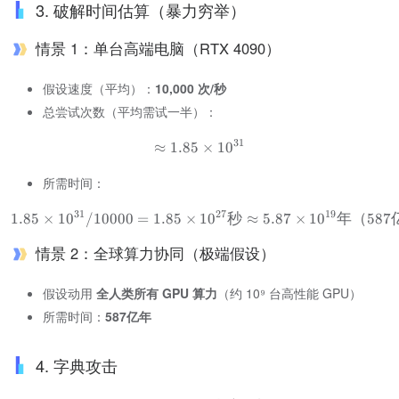
3. 破解时间估算（暴力穷举）
情景 1：单台高端电脑（RTX 4090）
假设速度（平均）：
10,000 次/秒
总尝试次数（平均需试一半）：
31
≈
1.85
×
1
0
所需时间：
31
27
19
1.85
×
1
0
/10000​
=
1.85
×
1
0
秒
≈
5.87
×
1
0
年（
587
情景 2：全球算力协同（极端假设）
假设动用 ​
全人类所有 GPU 算力
​（约 10⁹ 台高性能 GPU）
所需时间：
587亿年
4. 字典攻击