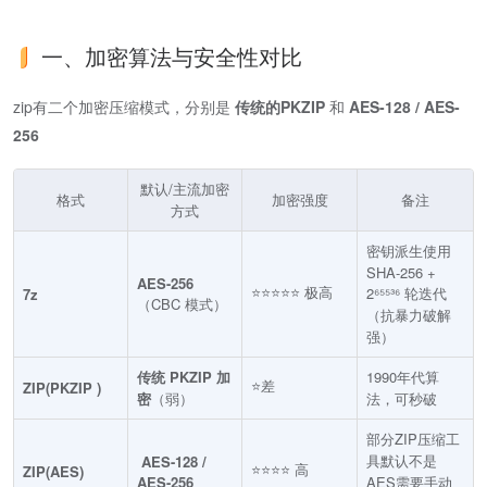
一、加密算法与安全性对比
zip有二个加密压缩模式，分别是
传统的PKZIP
和
AES-128 / AES-
256
默认/主流加密
格式
加密强度
备注
方式
密钥派生使用
SHA-256 +
AES-256
⭐⭐⭐⭐⭐ 极高
2⁶⁵⁵³⁶ 轮迭代
7z
（CBC 模式）
（抗暴力破解
强）
传统 PKZIP 加
1990年代算
⭐差
ZIP(PKZIP )
密
​（弱）
法，可秒破
部分ZIP压缩工
具默认不是
​ ​
AES-128 /
⭐⭐⭐⭐ 高
ZIP(AES)
AES-256
AES需要手动