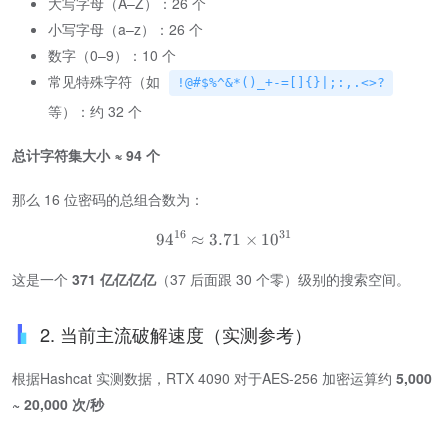
大写字母（A–Z）：26 个
小写字母（a–z）：26 个
数字（0–9）：10 个
常见特殊字符（如
!@#$%^&*()_+-=[]{}|;:,.<>?
等）：约 32 个
总计字符集大小 ≈ 94 个
那么 16 位密码的总组合数为：
16
31
9
4
≈
3.71
×
1
0
这是一个 ​
371 亿亿亿亿
​（37 后面跟 30 个零）级别的搜索空间。
2. 当前主流破解速度（实测参考）
根据Hashcat 实测数据，RTX 4090 对于AES-256 加密运算约 ​
5,000
~ 20,000 次/秒