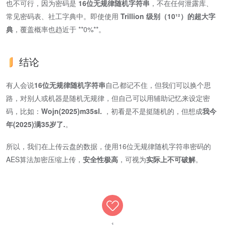
也不可行，因为密码是 ​
16位无规律随机字符串
​，不在任何泄露库、
常见密码表、社工字典中。即使使用 ​
Trillion 级别（10¹²）的超大字
典
​，覆盖概率也趋近于 ​**0%**​。
结论
有人会说
16位无规律随机字符串
自己都记不住，但我们可以换个思
路，对别人或机器是随机无规律，但自己可以用辅助记忆来设定密
码，比如：
Wojn(2025)m35sl.
，初看是不是挺随机的，但想成
我今
年(2025)满35岁了.
。
所以，我们在上传云盘的数据，使用16位无规律随机字符串密码的
AES算法加密压缩上传，​
安全性极高
​，可视为​
实际上不可破解
​。
1