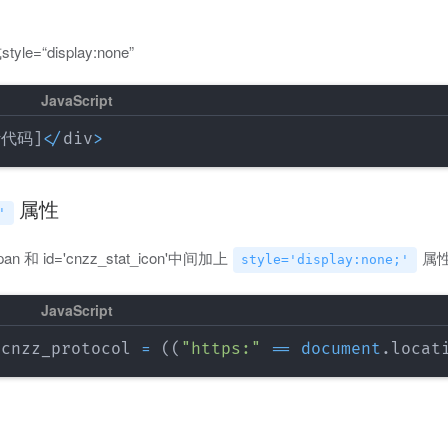
display:none”
计代码
]
<
/
div
>
属性
'
pan 和 id='cnzz_stat_icon'中间加上
属
style='display:none;'
 cnzz_protocol 
=
(
(
"https:"
==
document
.
locat