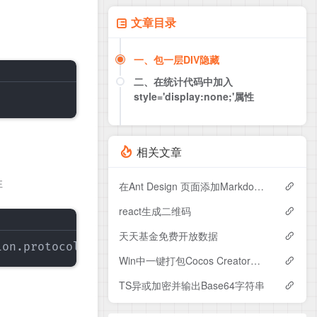
文章目录
一、包一层DIV隐藏
二、在统计代码中加入
style='display:none;'属性
相关文章
性
在Ant Design 页面添加Markdown文档前端展示
react生成二维码
天天基金免费开放数据
ion
.
protocol
)
?
"https://"
:
"http://"
)
;
docum
Win中一键打包Cocos Creator安卓包
TS异或加密并输出Base64字符串