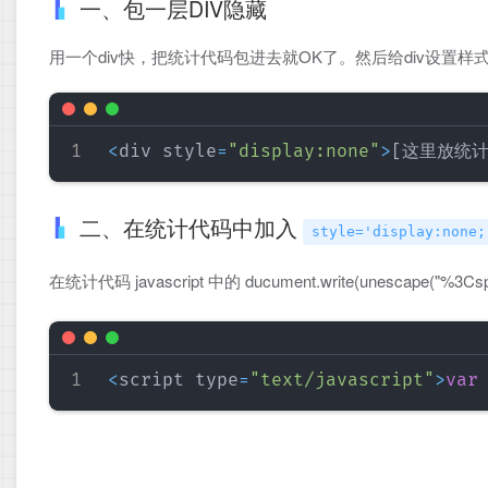
一、包一层DIV隐藏
用一个div快，把统计代码包进去就OK了。然后给div设置样式style=“
<
div style
=
"display:none"
>
[
这里放统
二、在统计代码中加入
style='display:none;
在统计代码 javascript 中的 ducument.write(unescape("%3Cs
<
script type
=
"text/javascript"
>
var