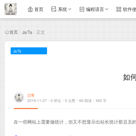
首页
系统
编程语言
软件
首页
正文
/
Js/Ts
/
Js/Ts
如
过客
2019-11-27
/
0 评论
/
0 点赞
/
66 阅读
/
465 字
在一些网站上需要做统计，但又不想显示出站长统计那丑丑