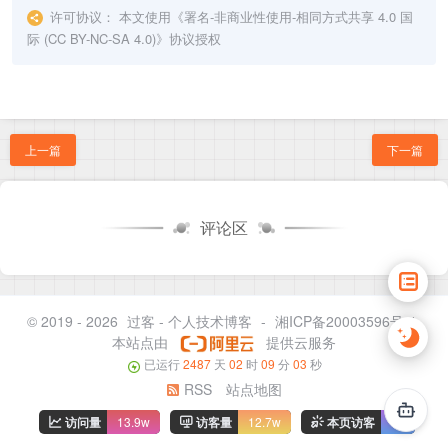
许可协议：
本文使用《
署名-非商业性使用-相同方式共享 4.0 国
际 (CC BY-NC-SA 4.0)
》协议授权
上一篇
下一篇
评论区
© 2019 - 2026
过客 - 个人技术博客
-
湘ICP备20003596号-1
本站点由
提供云服务
已运行
2487
天
02
时
09
分
03
秒
RSS
站点地图
访问量
13.9w
访客量
12.7w
本页访客
72