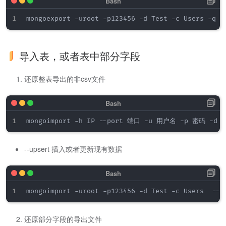
mongoexport -uroot -p123456 -d Test -c Users -q 
'
导入表，或者表中部分字段
还原整表导出的非csv文件
--upsert 插入或者更新现有数据
还原部分字段的导出文件