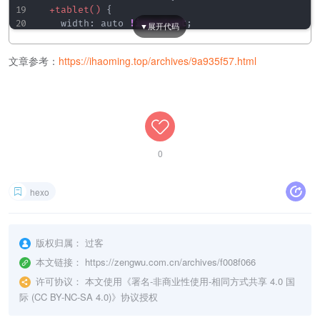
+tablet()
{
width
:
 auto 
!important
;
}
+mobile()
{
文章参考：
https://ihaoming.top/archives/9a935f57.html
width
:
 auto 
!important
;
}
}
.content-wrap
{
+tablet()
{
width
:
 100% 
!important
;
0
}
+mobile()
{
width
:
 100% 
!important
;
hexo
}
}
版权归属：
过客
本文链接：
https://zengwu.com.cn/archives/f008f066
许可协议：
本文使用《
署名-非商业性使用-相同方式共享 4.0 国
际 (CC BY-NC-SA 4.0)
》协议授权