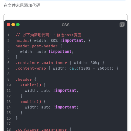
在文件末尾添加代码
// 以下为新增代码！！修改post宽度

header
{
width
:
 80% 
!important
;
}
header.post-header
{
width
:
 auto 
!important
;
}
.container .main-inner
{
width
:
 80%
;
}
.content-wrap
{
width
:
calc
(
100% - 260px
)
;
}
.header
{
+tablet()
{
width
:
 auto 
!important
;
}
+mobile()
{
width
:
 auto 
!important
;
}
}
.container .main-inner
{