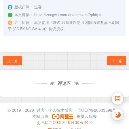
版权归属：
过客
本文链接：
https://zengwu.com.cn/archives/frphttps
许可协议：
本文使用《
署名-非商业性使用-相同方式共享 4.0 国
际 (CC BY-NC-SA 4.0)
》协议授权
上一篇
下一篇
评论区
© 2019 - 2026
过客 - 个人技术博客
-
湘ICP备20003596号-1
本站点由
提供云服务
已运行
2486
天
18
时
30
分
50
秒