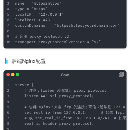
name = "https2https"

type = "https"

localIP = "127.0.0.1"

localPort = 443

customDomains = ["https2https.yourdomain.com"]

# 启用 proxy protocol v2

后端Nginx配置
server {

    # 注意：listen 必须加上 proxy_protocol

    listen 443 ssl proxy_protocol;

    # 告诉 Nginx：来自 frp 的连接才可信（通常是 127.0.0
    set_real_ip_from 127.0.0.1;      # 如果 frpc 
    # 或 set_real_ip_from 192.168.1.0/24;  # 如
    real_ip_header proxy_protocol;
