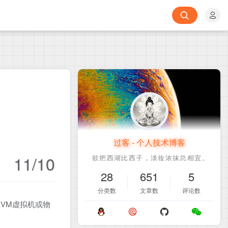
过客 - 个人技术博客
11/10
28
651
5
分类数
文章数
评论数
在VM虚拟机或物