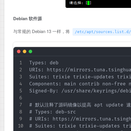
Debian 软件源
与常规的 Debian 13 一样，将
/etc/apt/sources.list.d/
Types: deb

URIs: https://mirrors.tuna.tsinghua
Suites: trixie trixie-updates trixi
Components: main contrib non-free n
Signed-By: /usr/share/keyrings/debi
# 默认注释了源码镜像以提高 apt update
# Types: deb-src

# URIs: https://mirrors.tuna.tsingh
# Suites: trixie trixie-updates tri