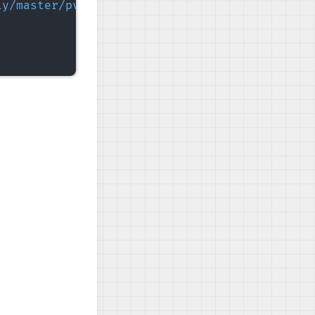
iy/master/pve.sh
)
"