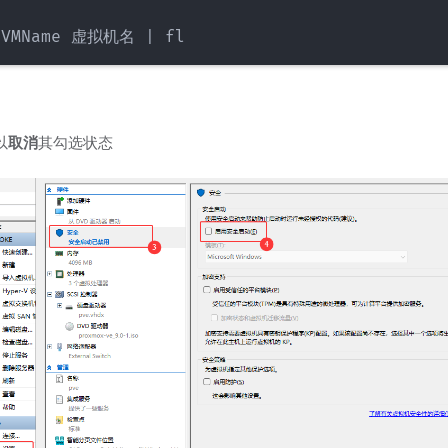
​
​取消​
​其勾选状态