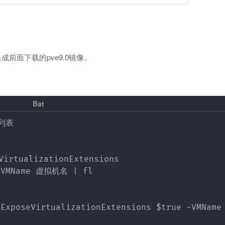
成前面下载的pve9.0镜像。
列表

ualizationExtensions

 -VMName 虚拟机名 | fl

-ExposeVirtualizationExtensions $true -VMNam