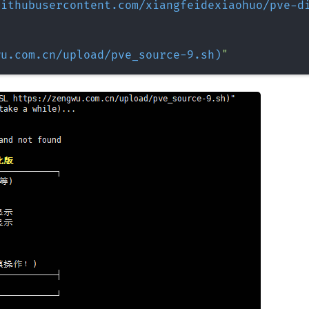
githubusercontent.com/xiangfeidexiaohuo/pve-d
wu.com.cn/upload/pve_source-9.sh
)
"