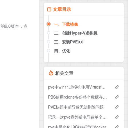
文章目录
一、下载镜像
的9.0版本，点
二、创建Hyper-V虚拟机
三、安装PVE9.0
四、优化
1. 换源
2. 合并 local 与 local-lvm
相关文章
pve中win11虚拟机使用Virtiosf与主机共享存储
PBS使用rclone备份整个数据存储再还原后导致权限问题
PVE快照中断导致无法删除问题
记录一次pve意外断电导致单个容器启动失败
pve中最小化LXC模板运行docker