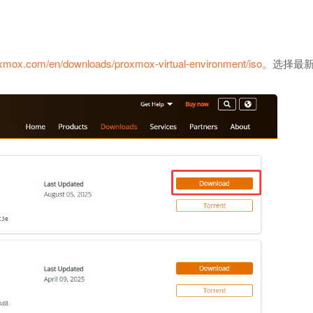
oxmox.com/en/downloads/proxmox-virtual-environment/iso
。选择最新