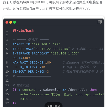
我们可以在局域网中的Nas中，可以写个脚本来启动并监听电脑是否
开机。远程链接回Nas中，运行脚本就可以实现远程开机了。
#!/bin/bash
# ===== 配置区 =====
TARGET_IP
=
"192.168.1.100"
TARGET_MAC
=
"0C-11-22-33-44-55"
# 支持0C-11-22-33-4
INTERFACE_BROADCAST
=
"192.168.1.255"
PORT
=
3389
MAX_WAIT_SECONDS
=
180
# Windows 启动可能较慢，建
CHECK_INTERVAL
=
10
# 每隔 10 秒检查一次
TIMEOUT_PER_CHECK
=
3
# 每次连接尝试最多等 3 秒
# ==================
# 检查依赖
if
!
command
 -v wakeonlan 
&>
 /dev/null
;
then
echo
"wakeonlan 未安装，请运行：sudo apt install 
exit
1
fi