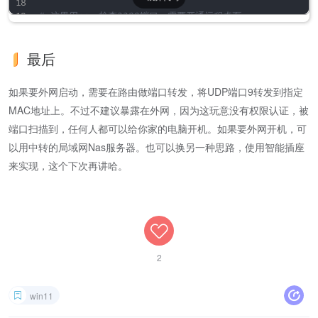
# 这里用nc，检查3389端口，需要开通远程桌面。
if
!
command
 -v 
nc
&>
 /dev/null
;
then
echo
"netcat (nc) 未安装，请运行：sudo apt instal
最后
exit
1
fi
如果要外网启动，需要在路由做端口转发，将UDP端口9转发到指定
echo
"发送 Wake-on-LAN 魔术包到 
$TARGET_MAC
 ..."
MAC地址上。不过不建议暴露在外网，因为这玩意没有权限认证，被
wakeonlan -i 
"
$INTERFACE_BROADCAST
"
"
$TARGET_MAC
"
端口扫描到，任何人都可以给你家的电脑开机。如果要外网开机，可
echo
"等待 
$TARGET_IP
 的 RDP 端口 (
$PORT
) 开放（最多 
以用中转的局域网Nas服务器。也可以换另一种思路，使用智能插座
来实现，这个下次再讲哈。
start_time
=
$(
date
 +%s
)
while
true
;
do
current_time
=
$(
date
 +%s
)
elapsed
=
$((
current_time 
-
 start_time
))
if
[
$elapsed
 -ge 
$MAX_WAIT_SECONDS
]
;
then
2
echo
"超时：
$TARGET_IP
:
$PORT
 在 
${MAX_WAIT
exit
1
fi
win11
# 使用 nc 尝试连接（-z: 扫描模式，-w: 超时秒数）