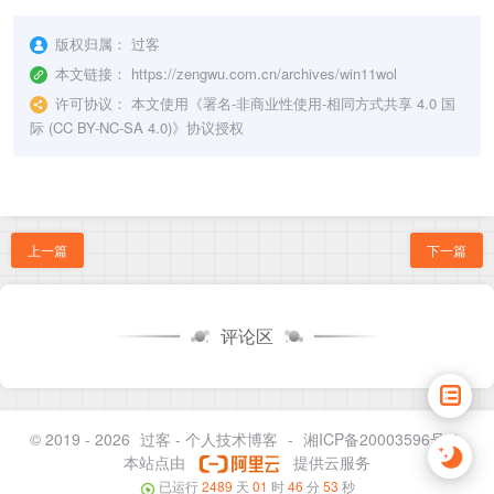
if
nc
 -z -w 
"
$TIMEOUT_PER_CHECK
"
"
$TARGET_IP
"
echo
"成功！
$TARGET_IP
 的远程桌面（端口 
$PORT
版权归属：
过客
exit
0
本文链接：
https://zengwu.com.cn/archives/win11wol
fi
许可协议：
本文使用《
署名-非商业性使用-相同方式共享 4.0 国
sleep
"
$CHECK_INTERVAL
"
际 (CC BY-NC-SA 4.0)
》协议授权
done
上一篇
下一篇
评论区
© 2019 - 2026
过客 - 个人技术博客
-
湘ICP备20003596号-1
本站点由
提供云服务
已运行
2489
天
01
时
46
分
53
秒