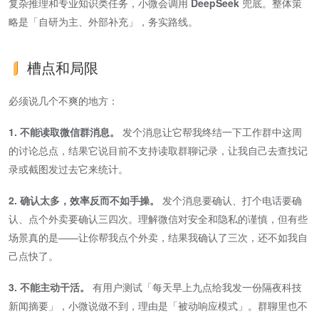
复杂推理和专业知识类任务，小微会调用
DeepSeek
兜底。整体策
略是「自研为主、外部补充」，务实路线。
槽点和局限
必须说几个不爽的地方：
1. 不能读取微信群消息。
发个消息让它帮我终结一下工作群中这周
的讨论总点，结果它说目前不支持读取群聊记录，让我自己去查找记
录或截图发过去它来统计。
2. 确认太多，效率反而不如手操。
发个消息要确认、打个电话要确
认、点个外卖要确认三四次。理解微信对安全和隐私的谨慎，但有些
场景真的是——让你帮我点个外卖，结果我确认了三次，还不如我自
己点快了。
3. 不能主动干活。
有用户测试「每天早上九点给我发一份隔夜科技
新闻摘要」，小微说做不到，理由是「被动响应模式」。群聊里也不