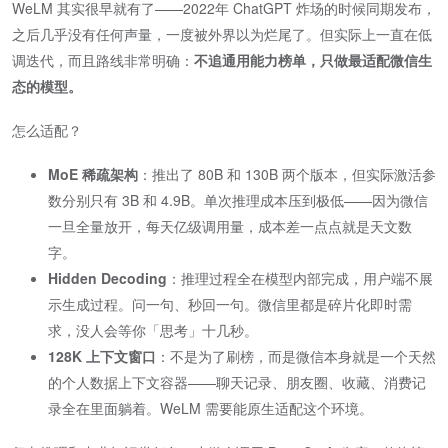
WeLM 其实很早就有了——2022年 ChatGPT 炸场的时候同期发布，
之后几乎没有任何声量，一度被外界以为烂尾了。但实际上一直在低
调迭代，而且路线非常明确：
不追通用能力榜单，只做最适配微信生
态的模型。
怎么适配？
MoE 稀疏架构
​：推出了 80B 和 130B 两个版本，但实际激活参
数分别只有 3B 和 4.9B。单次推理成本压到极低——因为微信
一旦全量放开，每天亿级调用量，成本差一点点就是天文数
字。
Hidden Decoding
​：推理过程全在模型内部完成，用户端不展
示生成过程。问一句、秒回一句。微信里都是碎片化即时需
求，没人会等你「思考」十几秒。
128K 上下文窗口
​：不是为了刷榜，而是微信本身就是一个天然
的个人数据上下文容器——聊天记录、朋友圈、收藏、消费记
录全在里面躺着。WeLM 需要能原生适配这个环境。