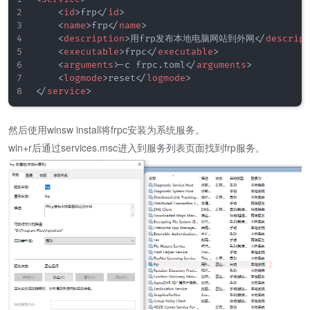
<
id
>
frp
</
id
>
<
name
>
frp
</
name
>
<
description
>
用frp发布本地电脑网站到外网
</
descript
<
executable
>
frpc
</
executable
>
<
arguments
>
-c frpc.toml
</
arguments
>
<
logmode
>
reset
</
logmode
>
</
service
>
然后使用winsw install将frpc安装为系统服务。
win+r后通过services.msc进入到服务列表页面找到frp服务。