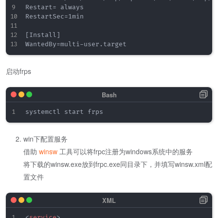
Restart= always

RestartSec=1min

[Install]

启动frps
win下配置服务
借助
winsw
工具可以将frpc注册为windows系统中的服务
将下载的winsw.exe放到frpc.exe同目录下，并填写winsw.xml配
置文件
<
service
>