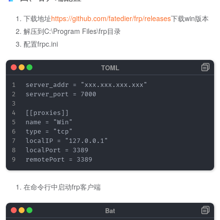
下载地址
https://github.com/fatedier/frp/releases
下载win版本
解压到C:\Program Files\frp目录
配置frpc.ini
server_addr = "xxx.xxx.xxx.xxx"

server_port = 7000

[[proxies]]

name = "Win"

type = "tcp"

localIP = "127.0.0.1"

localPort = 3389

在命令行中启动frp客户端