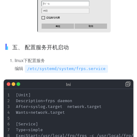
五、 配置服务开机启动
linux下配置服务
编辑
/etc/systemd/system/frps.service
[Unit]

Description=frps daemon

After=syslog.target  network.target

Wants=network.target

[Service]

Type=simple

ExecStart=/usr/local/frp/frps -c /usr/local/frp/fr