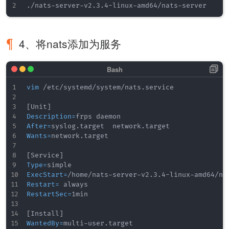
4、将nats添加为服务
vim
 /etc/systemd/system/nats.service

[
Unit
]
Description
=
After
=
Wants
=
network.target

[
Service
]
Type
=
ExecStart
=
Restart
=
RestartSec
=
1min

[
Install
]
WantedBy
=