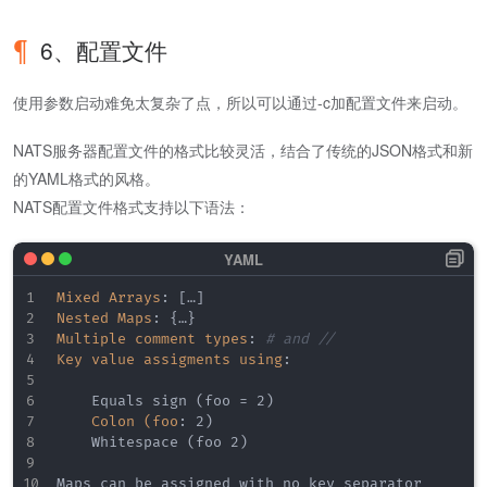
-
V
,
-
-
trace                      跟踪原始的协议

-
VV                              详细跟踪（也
6、配置文件
-
DV                              调试并跟踪

-
DVV                             调试和详细
使用参数启动难免太复杂了点，所以可以通过-c加配置文件来启动。
JetStream 选项
:
-
js
,
-
-
jetstream                 启用 JetStre
NATS服务器配置文件的格式比较灵活，结合了传统的JSON格式和新
-
sd
,
-
-
store_dir <dir
>
           设置存储目录。

的YAML格式的风格。
授权认证选项
:
NATS配置文件格式支持以下语法：
-
-
user <user
>
                连接需要的用户名
-
-
pass <password
>
            连接需要的密码

-
-
auth <token
>
               连接所需的授权令
TLS 安全选项
:
Mixed Arrays
:
[
…
]
-
-
tls                       启用TLS，不
Nested Maps
:
{
…
}
-
-
tlscert <file
>
             服务器证书文件

Multiple comment types
:
# and //
-
-
tlskey <file
>
              服务器证书私钥

Key value assigments using
:
-
-
tlsverify                  启用TLS，
-
-
tlscacert <file
>
           客户端证书CA用
    Equals sign (foo = 2)

Colon (foo
:
 2)

集群选项
:
    Whitespace (foo 2)

-
-
routes <rurl
-
1
,
 rurl
-
2
>
    请求和连接的路由
-
-
cluster <cluster
-
url
>
      请求路由的集群 U
Maps can be assigned with no key separator
