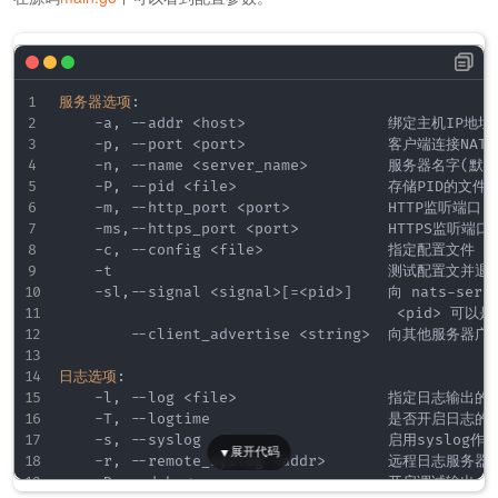
服务器选项
:
-
a
,
-
-
addr <host
>
                绑定主机IP地址
-
p
,
-
-
port <port
>
                客户端连接N
-
n
,
-
-
name <server_name
>
         服务器名字(默认
-
P
,
-
-
pid <file
>
                 存储PID的文件

-
m
,
-
-
http_port <port
>
           HTTP监听端口

-
ms
,
-
-
https_port <port
>
          HTTPS监听端口

-
c
,
-
-
config <file
>
              指定配置文件

-
t                               测试配置文并退出
-
sl
,
-
-
signal <signal
>
[
=<pid
>
]
    向 nats
-
ser
                                      <pid
>
 可以是 
-
-
client_advertise <string
>
  向其他服务器广播
日志选项
:
-
l
,
-
-
log <file
>
                 指定日志输出的文
-
T
,
-
-
logtime                    是否开启日志
-
s
,
-
-
syslog                     启用syslog
-
r
,
-
-
remote_syslog <addr
>
       远程日志服务器
-
D
,
-
-
debug                      开启调试输出
