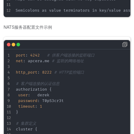
-
-
cluster_name <string
>
      Cluster N
-
-
no_advertise <bool
>
        不向客户端通告
Semicolons as value terminators in key/value assi
-
-
cluster_advertise <string
>
 向其他服务器通告
-
-
connect_retries <number
>
   连接重试次数

NATS服务器配置文件示例
常规选项
:
-
h
,
-
-
help                       显示帮助消息

-
v
,
-
-
version                   显示版本信息

-
-
port
:
4242
# 供客户端连接的监听端口
net
:
 apcera.me 
# 监听的网络地址
http_port
:
8222
# HTTP监控端口
# 客户端连接的认证信息
authorization 
{
user
:
   derek

password
:
 T0pS3cr3t

timeout
:
1
}
# 集群定义
cluster 
{