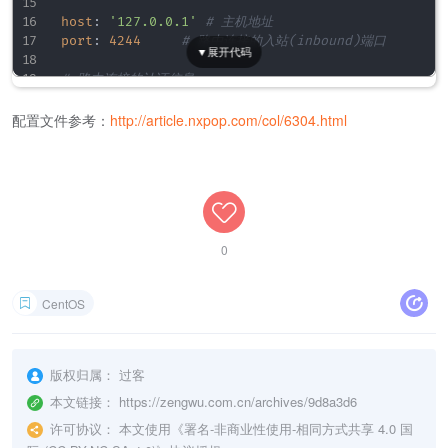
host
:
'127.0.0.1'
# 主机地址
port
:
4244
# 路由连接的入站(inbound)端口
# 路由连接的认证信息
 authorization 
{
user
:
 route_user

配置文件参考：
http://article.nxpop.com/col/6304.html
password
:
 T0pS3cr3tT00
!
timeout
:
0.5
}
# Routes are actively solicited and connected to
# Other servers can connect to us if they supply
0
# in their routes definitions from above.
 routes = 
[
  nats
-
route
:
//user1
:
pass1@127.0.0.1
:
4245
CentOS
  nats
-
route
:
//user2
:
pass2@127.0.0.1
:
4246
]
}
版权归属：
过客
# 日志选项
本文链接：
https://zengwu.com.cn/archives/9d8a3d6
debug
:
false
trace
:
true
许可协议：
本文使用《
署名-非商业性使用-相同方式共享 4.0 国
logtime
:
false