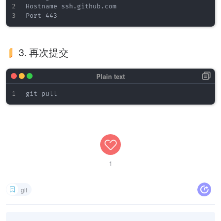
Hostname ssh.github.com

3. 再次提交
1
git