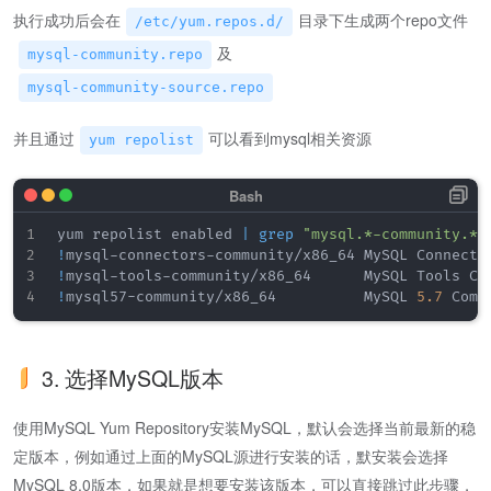
执行成功后会在
目录下生成两个repo文件
/etc/yum.repos.d/
及
mysql-community.repo
mysql-community-source.repo
并且通过
可以看到mysql相关资源
yum repolist
yum repolist enabled 
|
grep
"mysql.*-community.*"
!
mysql-connectors-community/x86_64 MySQL Connecto
!
mysql-tools-community/x86_64      MySQL Tools Co
!
mysql57-community/x86_64          MySQL 
5.7
 Comm
3. 选择MySQL版本
使用MySQL Yum Repository安装MySQL，默认会选择当前最新的稳
定版本，例如通过上面的MySQL源进行安装的话，默安装会选择
MySQL 8.0版本，如果就是想要安装该版本，可以直接跳过此步骤，