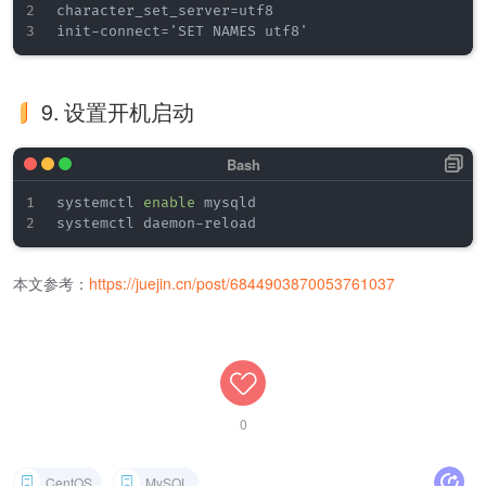
character_set_server=utf8

9. 设置开机启动
systemctl 
enable
 mysqld

本文参考：
https://juejin.cn/post/6844903870053761037
0
CentOS
MySQL