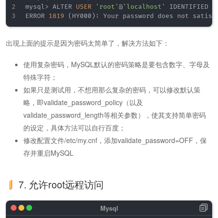
mysql
>
 ALTER 
USER
'root'
@
'localhost'
 IDENTIFIED B
ERROR 
1819
(
HY000
)
出现上面的提示是因为密码太简单了，解决方法如下：
使用复杂密码，MySQL默认的密码策略是要包含数字、字母及
特殊字符；
如果只是测试用，不想用那么复杂的密码，可以修改默认策
略，即validate_password_policy（以及
validate_password_length等相关参数），使其支持简单密码
的设定，具体方法可以自行百度；
修改配置文件/etc/my.cnf，添加validate_password=OFF，保
存并重启MySQL
7. 允许root远程访问