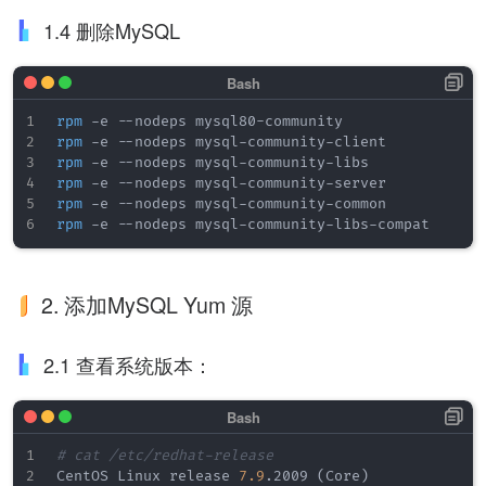
1.4 删除MySQL
rpm
rpm
rpm
rpm
rpm
rpm
2. 添加MySQL Yum 源
2.1 查看系统版本：
# cat /etc/redhat-release
CentOS Linux release 
7.9
.2009 
(
Core
)