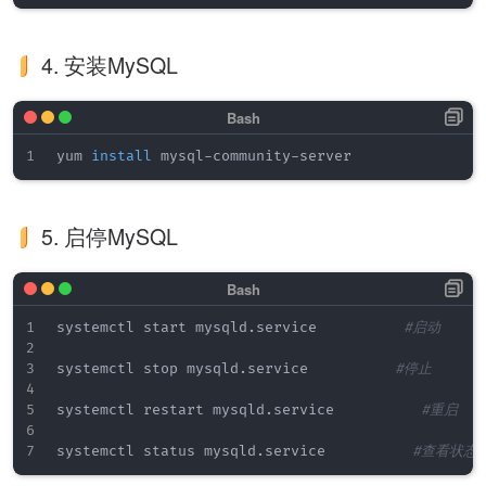
4. 安装MySQL
yum 
install
5. 启停MySQL
systemctl start mysqld.service          
#启动
systemctl stop mysqld.service          
#停止
systemctl restart mysqld.service          
#重启
systemctl status mysqld.service          
#查看状态