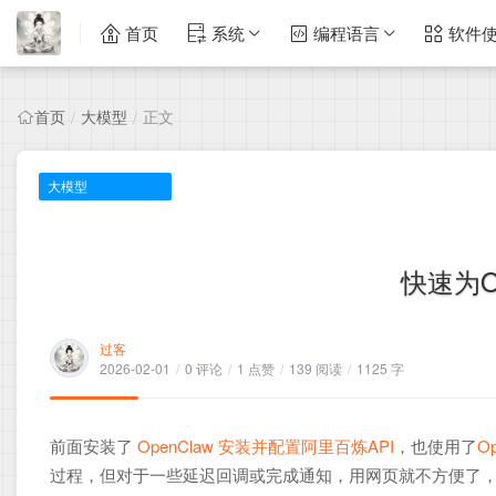
首页
系统
编程语言
软件
首页
大模型
正文
/
/
大模型
快速为O
过客
2026-02-01
/
0 评论
/
1 点赞
/
139 阅读
/
1125 字
前面安装了
OpenClaw 安装并配置阿里百炼API
，也使用了
O
过程，但对于一些延迟回调或完成通知，用网页就不方便了，