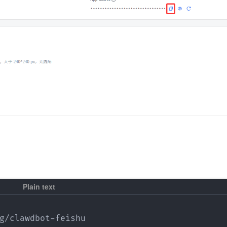
：
/clawdbot-feishu
