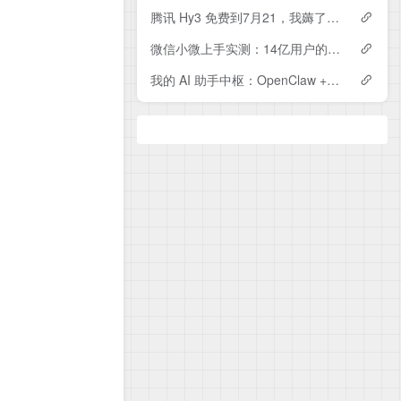
腾讯 Hy3 免费到7月21，我薅了几天，跟 DeepSeek/Kimi 比完说点真话
微信小微上手实测：14亿用户的微信，终于装上了 AI 大脑
我的 AI 助手中枢：OpenClaw + Hermes + Hindsight 怎么搭起来的