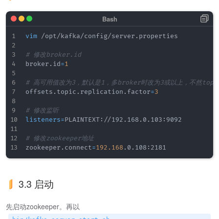
vim
 /opt/kafka/config/server.properties

# 修改broker.id
broker.id
=
1
# 高可用值改为3，默认是1，多broker时改为3或以上，不然topi
offsets.topic.replication.factor
=
3
# 修改监听
listeners
=
PLAINTEXT://192.168.0.103:9092

# 修改zookeeper地址
zookeeper.connect
=
192.168
3.3 启动
先启动zookeeper。再以