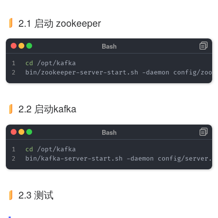
2.1 启动 zookeeper
cd
 /opt/kafka

2.2 启动kafka
cd
 /opt/kafka

2.3 测试