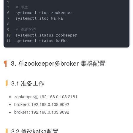
# 停止
systemctl stop zookeeper

systemctl stop kafka

# 查看状态
systemctl status zookeeper

3. 单zookeeper多broker 集群配置
3.1 准备工作
zookeeper在 192.168.0.108:2181
broker0: 192.168.0.108:9092
broker1: 192.168.0.103:9092
3.2 修改kafka配置