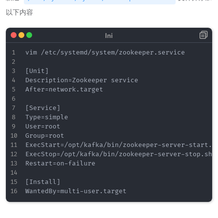
以下内容
vim /etc/systemd/system/zookeeper.service

[Unit]

Description=Zookeeper service

After=network.target

[Service]

Type=simple

User=root

Group=root

ExecStart=/opt/kafka/bin/zookeeper-server-start.sh
ExecStop=/opt/kafka/bin/zookeeper-server-stop.sh

Restart=on-failure

[Install]
