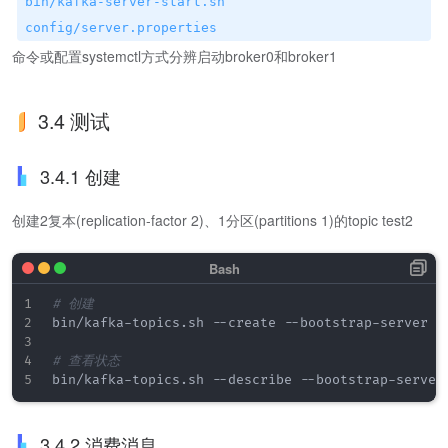
bin/kafka-server-start.sh
config/server.properties
命令或配置systemctl方式分辨启动broker0和broker1
3.4 测试
3.4.1 创建
创建2复本(replication-factor 2)、1分区(partitions 1)的topic test2
# 创建
bin/kafka-topics.sh --create --bootstrap-server 
1
# 查看状态
bin/kafka-topics.sh --describe --bootstrap-server
3.4.2 消费消息