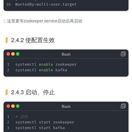
:: 这里要等zookeeper.service启动后再启动
2.4.2 使配置生效
systemctl 
enable
 zookeeper

systemctl 
enable
2.4.3 启动、停止
# 启动
systemctl start zookeeper

systemctl start kafka
