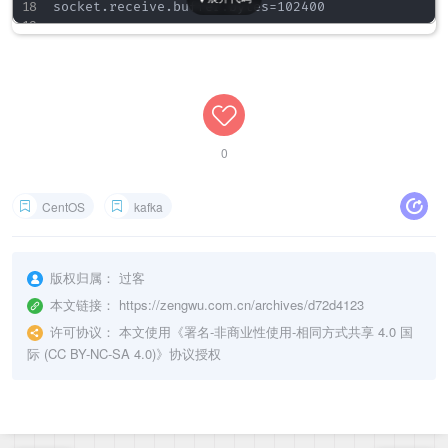
socket.receive.buffer.bytes=102400

#请求套接字的缓冲区大小

socket.request.max.bytes=104857600

#kafka运行日志存放的路径

log.dirs=/tmp/kafka-logs

0
#topic在当前broker上的分片个数

num.partitions=1

CentOS
kafka
#用来恢复和清理data下数据的线程数量

num.recovery.threads.per.data.dir=1

# 高可用broker值，多broker集群时，这个值建议大于等于3

版权归属：
过客
offsets.topic.replication.factor=3

本文链接：
https://zengwu.com.cn/archives/d72d4123
transaction.state.log.replication.factor=1

许可协议：
transaction.state.log.min.isr=1

本文使用《
署名-非商业性使用-相同方式共享 4.0 国
际 (CC BY-NC-SA 4.0)
》协议授权
#segment文件保留的最长时间，超时将被删除

log.retention.hours=168

#日志文件中每个segment的大小，默认为1G

log.segment.bytes=1073741824
