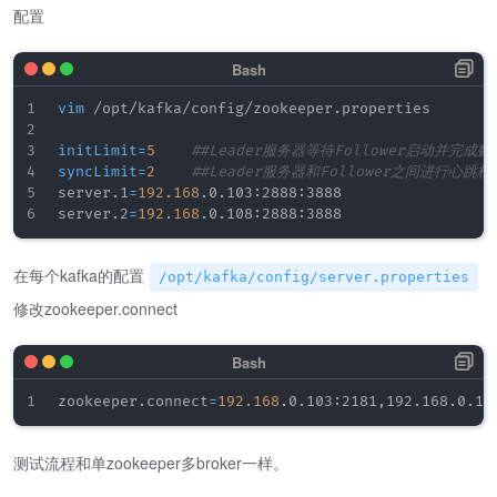
配置
vim
 /opt/kafka/config/zookeeper.properties

initLimit
=
5
##Leader服务器等待Follower启动并完成
syncLimit
=
2
##Leader服务器和Follower之间进行心跳
server.1
=
192.168
.0.103:2888:3888

server.2
=
192.168
在每个kafka的配置
/opt/kafka/config/server.properties
修改zookeeper.connect
zookeeper.connect
=
192.168
测试流程和单zookeeper多broker一样。