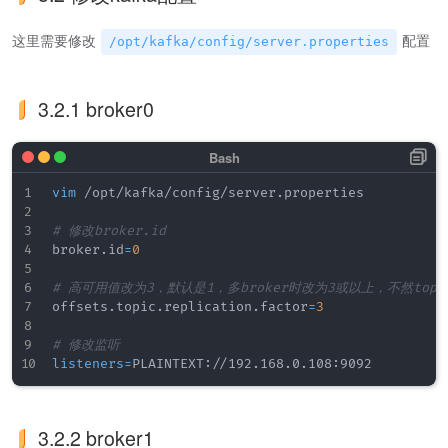
这里需要修改
配置
/opt/kafka/config/server.properties
3.2.1 broker0
vim
 /opt/kafka/config/server.properties

# 修改broker.id
broker.id
=
0
# 高可用值改为3，默认是1，多broker时改为3或以上，不然topi
offsets.topic.replication.factor
=
3
# 修改监听
listeners
=
3.2.2 broker1