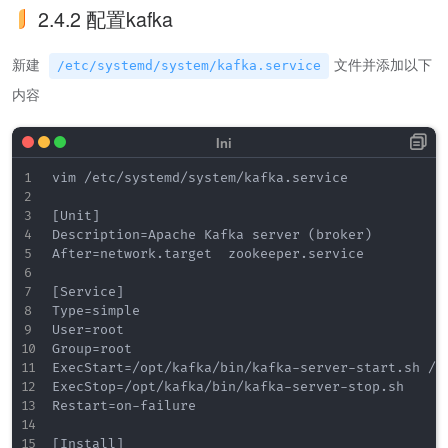
2.4.2 配置kafka
新建
文件并添加以下
/etc/systemd/system/kafka.service
内容
vim /etc/systemd/system/kafka.service

[Unit]

Description=Apache Kafka server (broker)

After=network.target  zookeeper.service

[Service]

Type=simple

User=root

Group=root

ExecStart=/opt/kafka/bin/kafka-server-start.sh /op
ExecStop=/opt/kafka/bin/kafka-server-stop.sh

Restart=on-failure

[Install]
