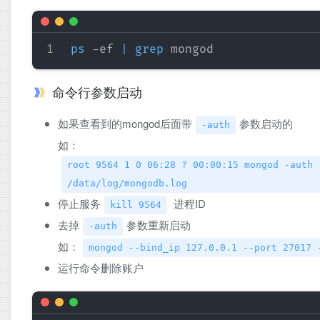
ps
 -ef 
|
grep
命令行参数启动
如果查看到的mongod后面带
参数启动的
-auth
如：
root 9564 1 0 06:28 ? 00:00:15 mongod -auth 
/data/log/mongodb.log
停止服务
进程ID
kill 9564
去掉
参数重新启动
-auth
如：
mongod --bind_ip 127.0.0.1 --port 27017 
运行命令删除账户