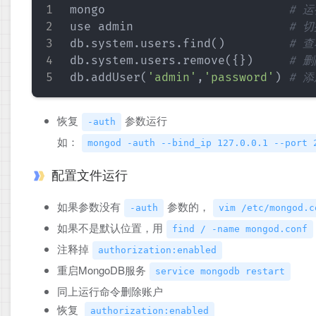
mongo                          
# 
use admin                      
# 
db.system.users.find
(
)
# 
db.system.users.remove
(
{
}
)
# 
db.addUser
(
'admin'
,
'password'
)
# 
恢复
参数运行
-auth
如：
mongod -auth --bind_ip 127.0.0.1 --port 
配置文件运行
如果参数没有
参数的，
-auth
vim /etc/mongod.c
如果不是默认位置，用
find / -name mongod.conf
注释掉
authorization:enabled
重启MongoDB服务
service mongodb restart
同上运行命令删除账户
恢复
authorization:enabled