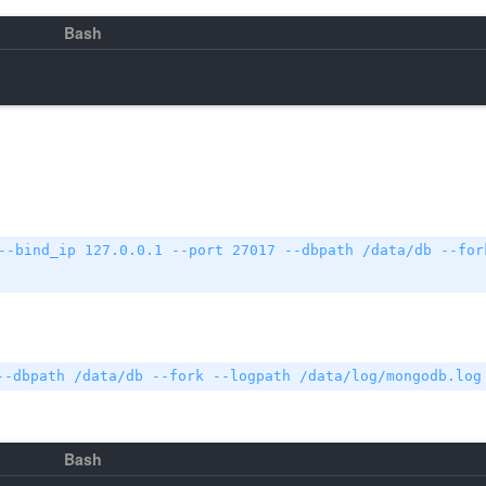
--bind_ip 127.0.0.1 --port 27017 --dbpath /data/db --for
--dbpath /data/db --fork --logpath /data/log/mongodb.log