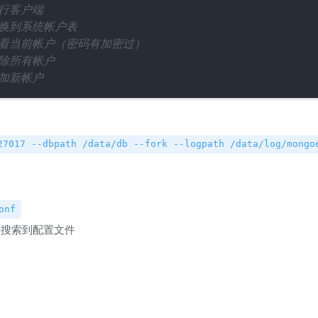
运行客户端
切换到系统帐户表
查看当前帐户（密码有加密过）
删除所有帐户
添加新帐户
27017 --dbpath /data/db --fork --logpath /data/log/mongo
onf
搜索到配置文件