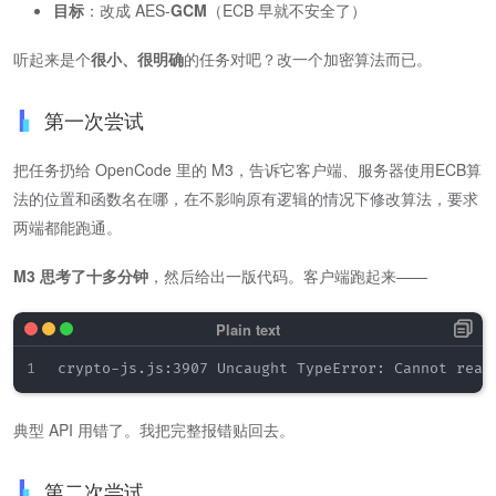
目标
​：改成 AES-​
GCM
​（ECB 早就不安全了）
听起来是个
很小、很明确
的任务对吧？改一个加密算法而已。
第一次尝试
把任务扔给 OpenCode 里的 M3，告诉它客户端、服务器使用ECB算
法的位置和函数名在哪，在不影响原有逻辑的情况下修改算法，要求
两端都能跑通。
M3 思考了十多分钟
​，然后给出一版代码。客户端跑起来——
典型 API 用错了。我把完整报错贴回去。
第二次尝试