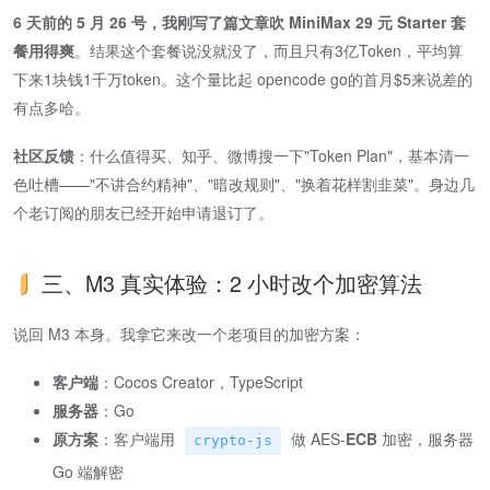
6 天前的 5 月 26 号，我刚写了篇文章吹 MiniMax 29 元 Starter 套
餐用得爽
​。结果这个套餐说没就没了，而且只有3亿Token，平均算
下来1块钱1千万token。这个量比起 opencode go的首月$5来说差的
有点多哈。
社区反馈
​：什么值得买、知乎、微博搜一下"Token Plan"，基本清一
色吐槽——"不讲合约精神"、"暗改规则"、"换着花样割韭菜"。身边几
个老订阅的朋友已经开始申请退订了。
三、M3 真实体验：2 小时改个加密算法
说回 M3 本身。我拿它来改一个老项目的加密方案：
客户端
​：Cocos Creator，TypeScript
服务器
​：Go
原方案
​：客户端用
做 AES-
ECB
加密，服务器
crypto-js
Go 端解密