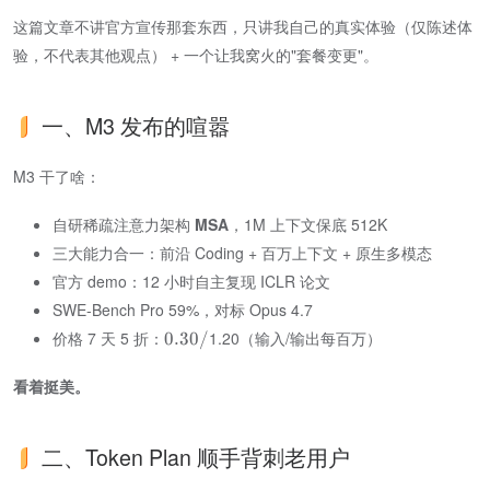
这篇文章不讲官方宣传那套东西，只讲我自己的真实体验（仅陈述体
验，不代表其他观点） + 一个让我窝火的"套餐变更"。
一、M3 发布的喧嚣
M3 干了啥：
自研稀疏注意力架构 ​
MSA
​，1M 上下文保底 512K
三大能力合一：前沿 Coding + 百万上下文 + 原生多模态
官方 demo：12 小时自主复现 ICLR 论文
SWE-Bench Pro 59%，对标 Opus 4.7
价格 7 天 5 折：
1.20（输入/输出每百万）
0.30/
看着挺美。
二、Token Plan 顺手背刺老用户