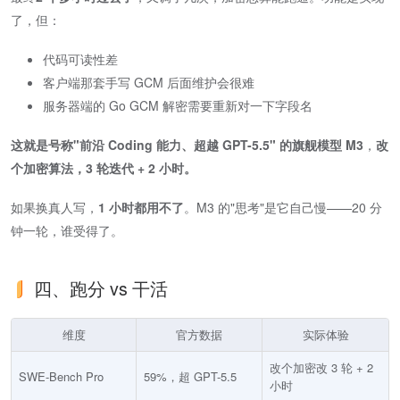
了，但：
代码可读性差
客户端那套手写 GCM 后面维护会很难
服务器端的 Go GCM 解密需要重新对一下字段名
这就是号称"前沿 Coding 能力、超越 GPT-5.5" 的旗舰模型 M3
​，
改
个加密算法，3 轮迭代 + 2 小时。
如果换真人写，​
1 小时都用不了
​。M3 的"思考"是它自己慢——20 分
钟一轮，谁受得了。
四、跑分 vs 干活
维度
官方数据
实际体验
改个加密改 3 轮 + 2
SWE-Bench Pro
59%，超 GPT-5.5
小时