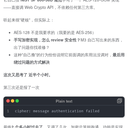
——直接调 Web Crypto API，不依赖任何第三方库。
听起来很"硬核"，但实际上：
AES-128 不是我要求的（我要的是 AES-256）
​手写加密实现，怎么 review 安全性？​
M3 自己写出来的东西，
出了问题你找谁修？
这种"自己撸"的行为恰恰说明它前面调的库用法没调对，
最后用
绕过问题的方式解决
这次又思考了 近半个小时。
​第三次还是报了一次
最终
2 个多小时过去了
，又调了几次​，加密总算能跑通。功能是实现