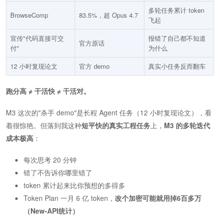
多轮任务累计 token
BrowseComp
83.5%，超 Opus 4.7
飞起
宣传"代码直接可交
报错了自己都不知道
官方原话
付"
为什么
12 小时复现论文
官方 demo
真实小任务反而翻车
跑分高 ≠ 干活快 ≠ 干活对。
M3 这次的"杀手 demo"是长程 Agent 任务（12 小时复现论文），看
着很惊艳。但落到我这种
短平快的真实工程任务
上，​
M3 的多轮迭代
成本极高
​：
每次思考 20 分钟
错了不告诉你哪里错了
token 累计起来比你预想的多得多
Token Plan 一月 6 亿 token，
改个加密可能就用掉6百多万
（New-API统计）