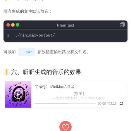
所有生成的文件默认放在：
可以加
参数指定输出路径和文件名。
--out
六、听听生成的音乐的效果
半壶纱
- MiniMax AI生成
【引子】
一盏青灯映古刹，半壶清茶话桑麻
【Verse 1】
00:00
/
03:15
古道西风瘦马，寒山石径斜
竹林深处有人家，禅房木鱼声悠扬
晨钟暮鼓声声慢，花开花落年年在
【Pre-Chorus】
红尘万丈皆过客，浮生若梦一场空