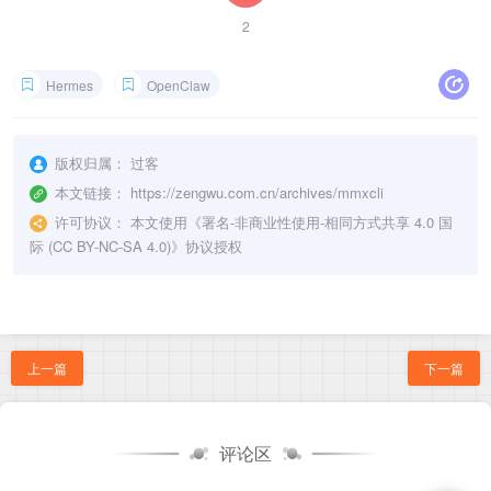
不如归去来兮，半壶纱里悟禅心
【Chorus】
2
半壶纱，一盏茶
世事如棋局局新，落子无悔心自安
半壶纱，一缕烟
Hermes
OpenClaw
山水之间任逍遥，岁月无痕天地宽
【Verse 2】
清风明月为伴，白云深处有仙家
松间石上听流水，悟得禅机笑拈花
得失荣枯皆幻象，心如止水映莲花
版权归属：
过客
【Pre-Chorus】
本文链接：
https://zengwu.com.cn/archives/mmxcli
繁华落尽见真淳，返璞归真悟本原
一念放下万般自在，半壶纱中见青天
许可协议：
本文使用《
署名-非商业性使用-相同方式共享 4.0 国
【Chorus】
际 (CC BY-NC-SA 4.0)
》协议授权
半壶纱，一盏茶
世事如棋局局新，落子无悔心自安
半壶纱，一缕烟
山水之间任逍遥，岁月无痕天地宽
【尾声】
回首向来萧瑟处，也无风雨也无晴
半壶纱里乾坤大，一茶一世界，一念一莲花
上一篇
下一篇
【结束】
评论区