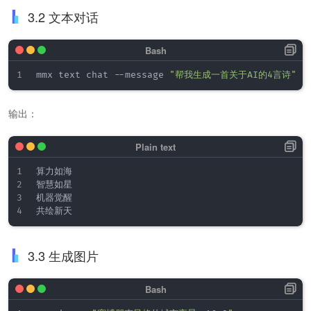
3.2 文本对话
mmx text chat --message 
"帮我生成一首关于AI的4言诗"
输出：
算力如海  

智慧如星  

机器觉醒  

3.3 生成图片