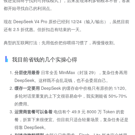
候还觉得终于找到可持续模式了，后来发现薄利多销根本不香，各家
都开始寻找自己的利润点。
现在 DeepSeek V4 Pro 原价已经到 12/24（输入/输出），虽然目前
还有 2.5 折优惠。但折扣总有结束的一天。
典型的互联网打法：先用低价把你喂得习惯了，再慢慢收割。
我目前省钱的几个实操心得
分层使用最香
日常全丢 MiniMax（封顶 29），复杂任务再用
DeepSeek。这样既不会乱花钱，也不会委屈自己。
缓存一定要用
DeepSeek 的缓存命中价格只有原价的 1/120。
多轮对话里重复的上下文很容易命中，我实测能省 50%-70%
的费用。
运营商套餐可以备着
电信有个 49.9 元 8000 万 Token 的套
餐，折算下来很便宜。但目前只适合轻量场景，复杂任务还是
得靠 DeepSeek。
别迷信旗舰模型
大部分日常需求，Flash、Lite 版本完全够用。