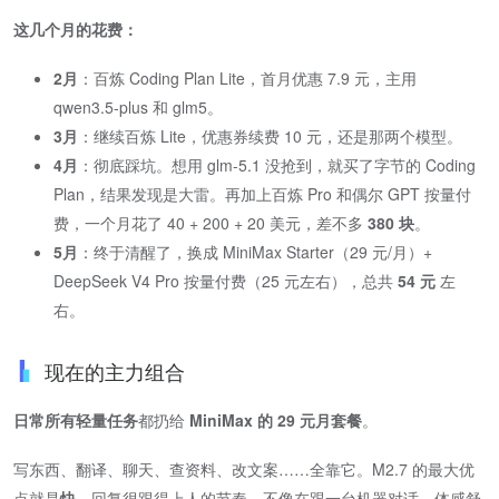
这几个月的花费：
2月
​：百炼 Coding Plan Lite，首月优惠 7.9 元，主用
qwen3.5-plus 和 glm5。
3月
​：继续百炼 Lite，优惠券续费 10 元，还是那两个模型。
4月
​：彻底踩坑。想用 glm-5.1 没抢到，就买了字节的 Coding
Plan，结果发现是大雷。再加上百炼 Pro 和偶尔 GPT 按量付
费，一个月花了 40 + 200 + 20 美元，差不多 ​
380 块
​。
5月
​：终于清醒了，换成 MiniMax Starter（29 元/月）+
DeepSeek V4 Pro 按量付费（25 元左右），总共
54 元
左
右。
现在的主力组合
日常所有轻量任务
都扔给 ​
MiniMax 的 29 元月套餐
​。
写东西、翻译、聊天、查资料、改文案……全靠它。M2.7 的最大优
点就是​
快
​，回复很跟得上人的节奏，不像在跟一台机器对话，体感舒