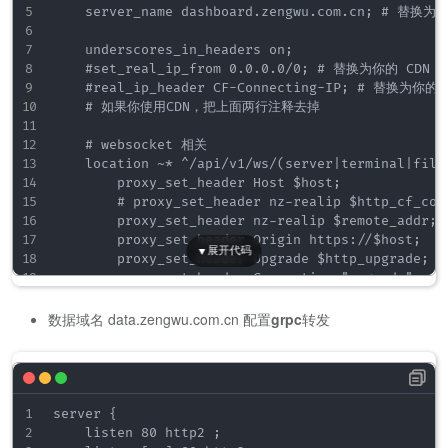
    server_name dashboard.zengwu.com.cn; # 替换为
    underscores_in_headers on;

    #set_real_ip_from 0.0.0.0/0; # 替换为你的 CDN 
    #real_ip_header CF-Connecting-IP; # 替换为你
    # 如果你使用CDN，把上面两行注释去掉

    # websocket 相关

    location ~* ^/api/v1/ws/(server|terminal|file)
        proxy_set_header Host $host;

        # proxy_set_header nz-realip $http_cf
        proxy_set_header nz-realip $remote
        proxy_set_header Origin https://$host;

        proxy_set_header Upgrade $http_upgrade;

        proxy_set_header Connection "upgrade";

        proxy_read_timeout 3600s;

        proxy_send_timeout 3600s;

数据域名 data.zengwu.com.cn 配置
grpc
转发
        proxy_pass http://127.0.0.1:8008;

    }

    # web

    location / {

server {

        proxy_set_header Host $host;

    listen 80 http2 ;
