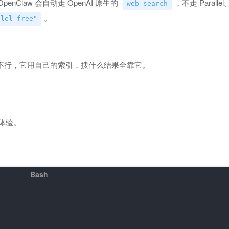
OpenClaw 会自动走 OpenAI 原生的
，不走 Parall
web_search
。
llel-free"
llel 不行，它用自己的索引，搜什么结果全靠它。
际体验。