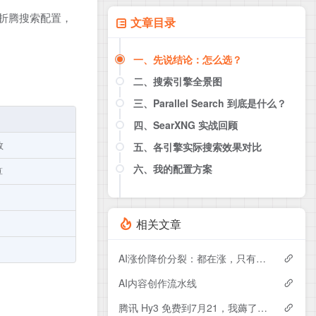
开始折腾搜索配置，
文章目录
一、先说结论：怎么选？
二、搜索引擎全景图
三、Parallel Search 到底是什么？
2.1 免配置（零门槛）
2.2 需 API Key
四、SearXNG 实战回顾
3.1 免费版 vs 付费版
效
3.2 Parallel Search 的限制（重点）
五、各引擎实际搜索效果对比
4.1 部署
4.2 优缺点
六、我的配置方案
算
相关文章
AI涨价降价分裂：都在涨，只有 OpenAI 在降
AI内容创作流水线
腾讯 Hy3 免费到7月21，我薅了几天，跟 DeepSeek/Kimi 比完说点真话