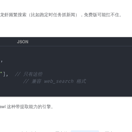
你的龙虾频繁搜索（比如跑定时任务抓新闻），免费版可能扛不住。
"
,
"
]
,
// 只有这些
// 兼容 web_search 格式
recrawl 这种带提取能力的引擎。