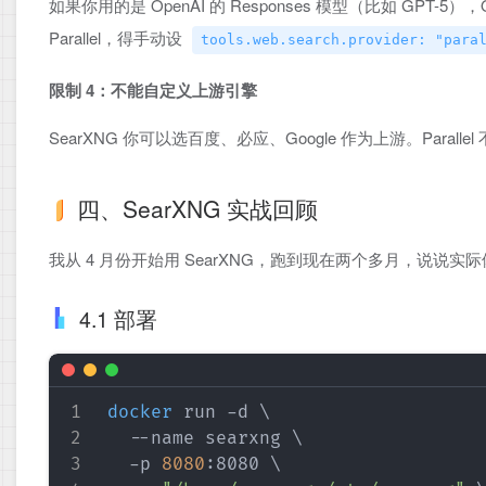
如果你用的是 OpenAI 的 Responses 模型（比如 GPT-5），
Parallel，得手动设
tools.web.search.provider: "para
限制 4：不能自定义上游引擎
SearXNG 你可以选百度、必应、Google 作为上游。Para
四、SearXNG 实战回顾
我从 4 月份开始用 SearXNG，跑到现在两个多月，说说实
4.1 部署
docker
 run -d 
\
  --name searxng 
\
  -p 
8080
:8080 
\