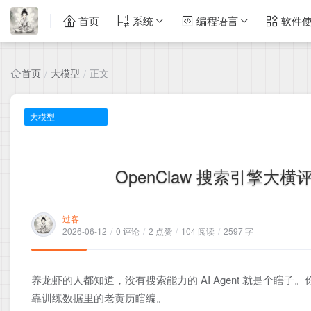
首页
系统
编程语言
软件
首页
大模型
正文
/
/
大模型
OpenClaw 搜索引擎
过客
2026-06-12
/
0 评论
/
2 点赞
/
104 阅读
/
2597 字
养龙虾的人都知道，没有搜索能力的 AI Agent 就是个瞎
靠训练数据里的老黄历瞎编。