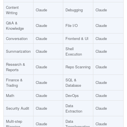
Content
Claude
Debugging
Claude
Writing
Q&A &
Claude
File I/O
Claude
Knowledge
Conversation
Claude
Frontend & UI
Claude
Shell
Summarization
Claude
Claude
Execution
Research &
Claude
Repo Scanning
Claude
Reports
Finance &
SQL &
Claude
Claude
Trading
Database
Math
Claude
DevOps
Claude
Data
Security Audit
Claude
Claude
Extraction
Multi-step
Data
Claude
Claude
Planning
Transformation