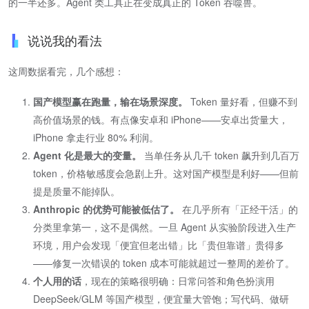
的一半还多。Agent 类工具正在变成真正的 Token 吞噬兽。
说说我的看法
这周数据看完，几个感想：
国产模型赢在跑量，输在场景深度。
Token 量好看，但赚不到
高价值场景的钱。有点像安卓和 iPhone——安卓出货量大，
iPhone 拿走行业 80% 利润。
Agent 化是最大的变量。
当单任务从几千 token 飙升到几百万
token，价格敏感度会急剧上升。这对国产模型是利好——但前
提是质量不能掉队。
Anthropic 的优势可能被低估了。
在几乎所有「正经干活」的
分类里拿第一，这不是偶然。一旦 Agent 从实验阶段进入生产
环境，用户会发现「便宜但老出错」比「贵但靠谱」贵得多
——修复一次错误的 token 成本可能就超过一整周的差价了。
个人用的话
​，现在的策略很明确：日常问答和角色扮演用
DeepSeek/GLM 等国产模型，便宜量大管饱；写代码、做研