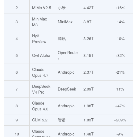
2
MiMo-V2.5
小米
4.42T
+16%
MiniMax
3
MiniMax
3.8T
-14%
M3
Hy3
4
腾讯
3.26T
-10%
Preview
OpenRoute
5
Owl Alpha
3.15T
+32%
r
Claude
6
Anthropic
2.37T
-21%
Opus 4.7
DeepSeek
7
DeepSeek
2.09T
11%
V4 Pro
Claude
8
Anthropic
1.98T
+47%
Opus 4.8
9
GLM 5.2
智谱
1.83T
+209%
Claude
10
Anthropic
1.48T
-9%
Sonnet 4.6