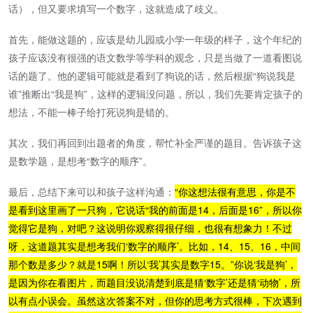
话），但又要求填写一个数字，这就造成了歧义。
首先，能做这题的，应该是幼儿园或小学一年级的样子，这个年纪的
孩子应该没有很强的语文数学等学科的观念，只是当做了一道看图说
话的题了。他的逻辑可能就是看到了狗说的话，然后根据“狗说我是
谁”推断出“我是狗”，这样的逻辑没问题，所以，我们先要肯定孩子的
想法，不能一棒子给打死说狗是错的。
其次，我们再回到出题者的角度，帮忙补全严谨的题目。告诉孩子这
是数学题，是想考“数字的顺序”。
最后，总结下来可以和孩子这样沟通：
“你这想法很有意思，你是不
是看到这里画了一只狗，它说话“我的前面是14，后面是16”，所以你
觉得它是狗，对吧？这说明你观察得很仔细，也很有想象力！不过
呀，这道题其实是想考我们‘数字的顺序’。比如，14、15、16，中间
那个数是多少？就是15啊！所以‘我’其实是数字15。”你说‘我是狗’，
是因为你在看图片，而题目没说清楚到底是猜‘数字’还是猜‘动物’，所
以有点小误会。虽然这次答案不对，但你的思考方式很棒，下次遇到