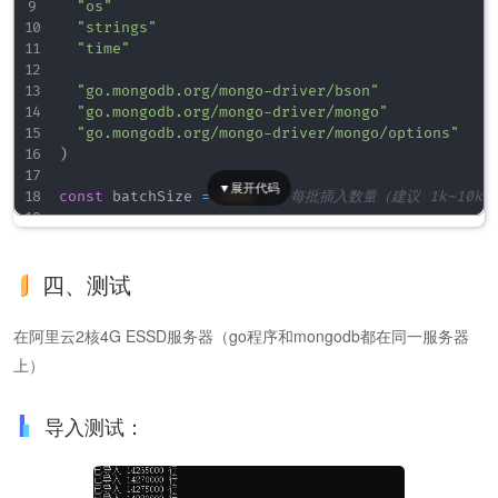
"os"
"strings"
"time"
"go.mongodb.org/mongo-driver/bson"
"go.mongodb.org/mongo-driver/mongo"
"go.mongodb.org/mongo-driver/mongo/options"
)
const
 batchSize 
=
5000
// 每批插入数量（建议 1k~10k）
type
 IpInfo 
struct
{
	Start  
uint32
`bson:"start"`
// 开始地址字节
四、测试
	End    
uint32
`bson:"end"`
// 结束地址字节
	Origin 
string
`bson:"origin"`
// 归属地
	Isp    
string
`bson:"isp"`
// 运营商
在阿里云2核4G ESSD服务器（go程序和mongodb都在同一服务器
}
上）
func
main
(
)
{
// 1. 连接 MongoDB
导入测试：
	client
,
 err 
:=
 mongo
.
Connect
(
context
.
TODO
(
)
,
 op
if
 err 
!=
nil
{
		log
.
Fatal
(
err
)
}