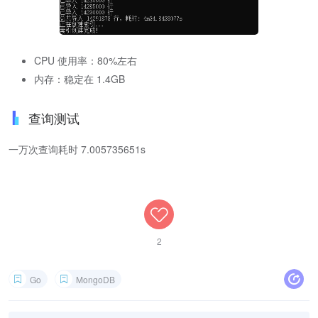
defer
 client
.
Disconnect
(
context
.
TODO
(
)
)
	coll 
:=
 client
.
Database
(
"ip"
)
.
Collection
(
"local
CPU 使用率：80%左右
// 2. 清空旧数据（可选）
内存：稳定在 1.4GB
_
,
_
=
 coll
.
DeleteMany
(
context
.
TODO
(
)
,
 bson
.
D
{
}
// 3. 打开文件
查询测试
	file
,
 err 
:=
 os
.
Open
(
"data.csv"
)
if
 err 
!=
nil
{
		log
.
Fatal
(
err
)
一万次查询耗时 7.005735651s
}
defer
 file
.
Close
(
)
	scanner 
:=
 bufio
.
NewScanner
(
file
)
var
 batch 
[
]
mongo
.
WriteModel

	count 
:=
0
	startTime 
:=
 time
.
Now
(
)
2
for
 scanner
.
Scan
(
)
{
Go
MongoDB
		line 
:=
 strings
.
TrimSpace
(
scanner
.
Text
(
)
)
if
 line 
==
""
{
continue