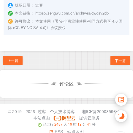
}
版权归属：
过客
		parts 
:=
 strings
.
Split
(
line
,
","
)
本文链接：
https://zengwu.com.cn/archives/qwcsv2db
if
len
(
parts
)
<
4
{
许可协议：
本文使用《
署名-非商业性使用-相同方式共享 4.0 国
			log
.
Printf
(
"跳过无效行: %s"
,
 line
)
际 (CC BY-NC-SA 4.0)
》协议授权
continue
}
		start 
:=
parseIP
(
parts
[
0
]
)
		end 
:=
parseIP
(
parts
[
1
]
)
if
 start 
==
0
||
 end 
==
0
{
上一篇
下一篇
			log
.
Printf
(
"解析失败IP: %s"
,
 line
)
continue
}
评论区
		doc 
:=
&
IpInfo
{
			Start
:
  start
,
			End
:
    end
,
			Origin
:
 parts
[
2
]
,
			Isp
:
    parts
[
3
]
,
© 2019 - 2026
过客 - 个人技术博客
-
湘ICP备20003596号-1
}
本站点由
提供云服务
已运行
2487
天
19
时
12
分
42
秒
		batch 
=
append
(
batch
,
 mongo
.
NewInsertOneModel
		count
++
RSS
站点地图