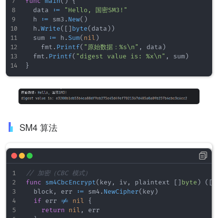
func
main
(
)
{
	fmt
.
Printf
(
"Verified: %v\n"
,
 isok
)
	data 
:=
"Hello, 国密SM3!"
}
	h 
:=
 sm3
.
New
(
)
	h
.
Write
(
[
]
byte
(
data
)
)
	sum 
:=
 h
.
Sum
(
nil
)
    fmt
.
Printf
(
"原始数据：%s\n"
,
 data
)
	fmt
.
Printf
(
"digest value is: %x\n"
,
 sum
)
}
SM4 算法
// 加密（CBC 模式）
func
sm4CbcEncrypt
(
key
,
 iv
,
 plaintext 
[
]
byte
)
(
[
]
	block
,
 err 
:=
 sm4
.
NewCipher
(
key
)
if
 err 
!=
nil
{
return
nil
,
 err
