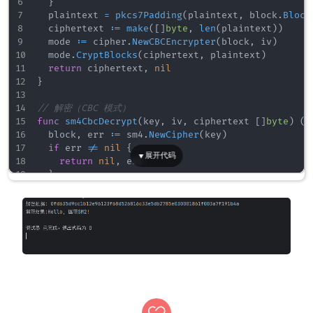
}
	plaintext 
=
pkcs7Padding
(
plaintext
,
 block
.
Block
	ciphertext 
:=
make
(
[
]
byte
,
len
(
plaintext
)
)
	mode 
:=
 cipher
.
NewCBCEncrypter
(
block
,
 iv
)
	mode
.
CryptBlocks
(
ciphertext
,
 plaintext
)
return
 ciphertext
,
nil
}
// 解密（CBC 模式）
func
sm4CbcDecrypt
(
key
,
 iv
,
 ciphertext 
[
]
byte
)
(
[
	block
,
 err 
:=
 sm4
.
NewCipher
(
key
)
if
 err 
!=
nil
{
return
nil
,
 err

}
	plaintext 
:=
make
(
[
]
byte
,
len
(
ciphertext
)
)
	mode 
:=
 cipher
.
NewCBCDecrypter
(
block
,
 iv
)
	mode
.
CryptBlocks
(
plaintext
,
 ciphertext
)
return
pkcs7Unpadding
(
plaintext
,
 block
.
BlockSiz
}
// PKCS7 填充
func
pkcs7Padding
(
data 
[
]
byte
,
 blockSize 
int
)
[
]
b
	padding 
:=
 blockSize 
-
len
(
data
)
%
blockSize

	padText 
:=
 bytes
.
Repeat
(
[
]
byte
{
byte
(
padding
)
}
,
 