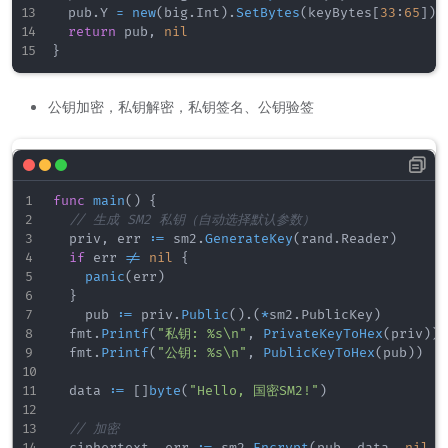
	pub
.
Y 
=
new
(
big
.
Int
)
.
SetBytes
(
keyBytes
[
33
:
65
]
)
return
 pub
,
nil
}
公钥加密，私钥解密，私钥签名、公钥验签
func
main
(
)
{
// 生成 SM2 私钥（自动选择默认参数）
	priv
,
 err 
:=
 sm2
.
GenerateKey
(
rand
.
Reader
)
if
 err 
!=
nil
{
panic
(
err
)
}
    pub 
:=
 priv
.
Public
(
)
.
(
*
sm2
.
PublicKey
)
	fmt
.
Printf
(
"私钥: %s\n"
,
PrivateKeyToHex
(
priv
)
)
	fmt
.
Printf
(
"公钥: %s\n"
,
PublicKeyToHex
(
pub
)
)
	data 
:=
[
]
byte
(
"Hello, 国密SM2!"
)
// 加密
	ciphertext
,
 err 
:=
 sm2
.
Encrypt
(
pub
,
 data
,
nil
,
 