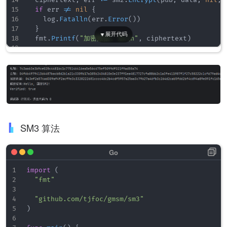
if
 err 
!=
nil
{
		log
.
Fatalln
(
err
.
Error
(
)
)
}
	fmt
.
Printf
(
"加密数据: %x\n"
,
 ciphertext
)
// 解密
	plaintext
,
 err 
:=
 sm2
.
Decrypt
(
priv
,
 ciphertext
,
if
 err 
!=
nil
{
		log
.
Fatalln
(
err
.
Error
(
)
)
}
if
!
bytes
.
Equal
(
plaintext
,
 plaintext
)
{
		log
.
Fatal
(
"原文不匹配"
)
SM3 算法
}
	fmt
.
Printf
(
"解密结果:%s \n"
,
string
(
plaintext
)
)
// sm2签名
	sign
,
 err 
:=
 priv
.
Sign
(
rand
.
Reader
,
 data
,
nil
)
import
(
if
 err 
!=
nil
{
"fmt"
		log
.
Fatal
(
err
)
}
"github.com/tjfoc/gmsm/sm3"
)
//sm2验签
	isok 
:=
 pub
.
Verify
(
data
,
 sign
)