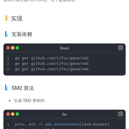
实现
安装依赖
go get github.com/tjfoc/gmsm/sm2

go get github.com/tjfoc/gmsm/sm3

SM2 算法
生成 SM2 密钥对
priv
,
 err 
:=
 sm2
.
GenerateKey
(
rand
.
Reader
)