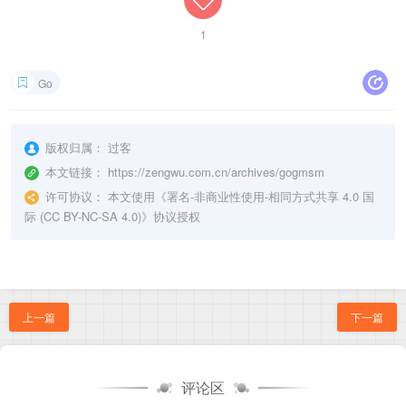
return
append
(
data
,
 padText
...
)
}
1
// PKCS7 去填充
func
pkcs7Unpadding
(
data 
[
]
byte
,
 blockSize 
int
)
[
Go
	length 
:=
len
(
data
)
	unpadding 
:=
int
(
data
[
length
-
1
]
)
return
 data
[
:
(
length 
-
 unpadding
)
]
版权归属：
过客
}
本文链接：
https://zengwu.com.cn/archives/gogmsm
func
main
(
)
{
许可协议：
本文使用《
署名-非商业性使用-相同方式共享 4.0 国
	key 
:=
[
]
byte
(
"1234567890abcdef"
)
// 16 字节密钥
际 (CC BY-NC-SA 4.0)
》协议授权
	iv 
:=
[
]
byte
(
"abcdef1234567890"
)
// 16 字节 IV
	data 
:=
[
]
byte
(
"Hello, 国密SM2!"
)
	ciphertext
,
_
:=
sm4CbcEncrypt
(
key
,
 iv
,
 data
)
	fmt
.
Printf
(
"加密数据: %x\n"
,
 ciphertext
)
上一篇
下一篇
	plaintext
,
_
:=
sm4CbcDecrypt
(
key
,
 iv
,
 cipherte
	fmt
.
Printf
(
"解密结果:%s \n"
,
string
(
plaintext
)
)
}
评论区