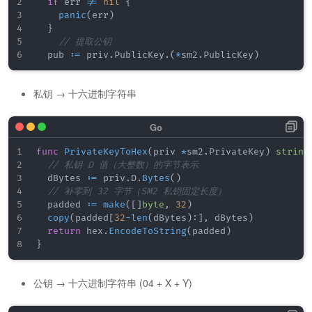
if
 err 
!=
nil
{
panic
(
err
)
}
// 提取公钥
	pub 
:=
 priv
.
PublicKey
.
(
*
sm2
.
PublicKey
)
私钥 → 十六进制字符串
func
PrivateKeyToHex
(
priv 
*
sm2
.
PrivateKey
)
string
// 私钥 D 值（大整数）的字节表示
	dBytes 
:=
 priv
.
D
.
Bytes
(
)
// 补零到 32 字节（SM2 私钥固定长度）
	padded 
:=
make
(
[
]
byte
,
32
)
copy
(
padded
[
32
-
len
(
dBytes
)
:
]
,
 dBytes
)
return
 hex
.
EncodeToString
(
padded
)
}
公钥 → 十六进制字符串 (04 + X + Y)