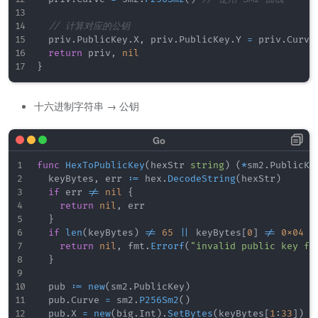
// 计算对应的公钥
	priv
.
PublicKey
.
X
,
 priv
.
PublicKey
.
Y 
=
 priv
.
Curve
return
 priv
,
nil
}
十六进制字符串 → 公钥
func
HexToPublicKey
(
hexStr 
string
)
(
*
sm2
.
PublicKe
	keyBytes
,
 err 
:=
 hex
.
DecodeString
(
hexStr
)
if
 err 
!=
nil
{
return
nil
,
 err

}
if
len
(
keyBytes
)
!=
65
||
 keyBytes
[
0
]
!=
0x04
{
return
nil
,
 fmt
.
Errorf
(
"invalid public key fo
}
	pub 
:=
new
(
sm2
.
PublicKey
)
	pub
.
Curve 
=
 sm2
.
P256Sm2
(
)
	pub
.
X 
=
new
(
big
.
Int
)
.
SetBytes
(
keyBytes
[
1
:
33
]
)