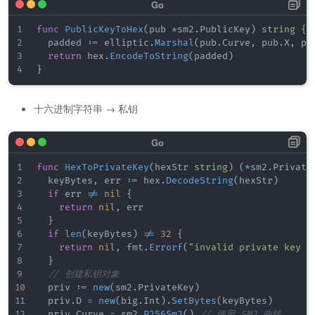
func
PublicKeyToHex
(
pub 
*
sm2
.
PublicKey
)
string
{
	padded 
:=
 elliptic
.
Marshal
(
pub
.
Curve
,
 pub
.
X
,
 pu
return
 hex
.
EncodeToString
(
padded
)
}
十六进制字符串 → 私钥
func
HexToPrivateKey
(
hexStr 
string
)
(
*
sm2
.
Private
	keyBytes
,
 err 
:=
 hex
.
DecodeString
(
hexStr
)
if
 err 
!=
nil
{
return
nil
,
 err

}
if
len
(
keyBytes
)
!=
32
{
return
nil
,
 fmt
.
Errorf
(
"invalid private key l
}
// 创建私钥对象
	priv 
:=
new
(
sm2
.
PrivateKey
)
	priv
.
D 
=
new
(
big
.
Int
)
.
SetBytes
(
keyBytes
)
	priv
.
Curve 
=
 sm2
.
P256Sm2
(
)
// 使用 SM2 曲线