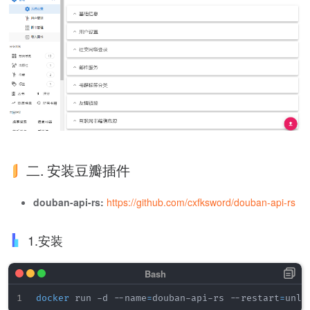
二. 安装豆瓣插件
douban-api-rs:
https://github.com/cxfksword/douban-api-rs
1.安装
docker
 run -d --name
=
douban-api-rs --restart
=
unle