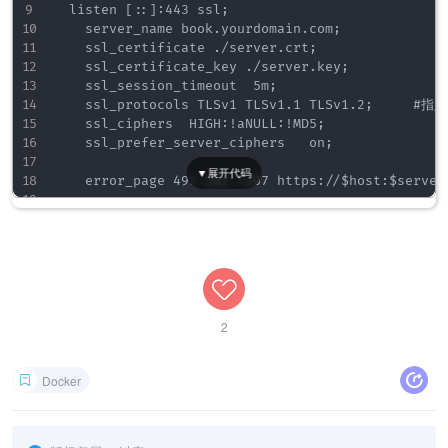
	listen [::]:443 ssl;

    server_name book.yourdomain.com;

    ssl_certificate ./server.crt;

    ssl_certificate_key ./server.key;

    ssl_session_timeout  5m;

    ssl_protocols TLSv1 TLSv1.1 TLSv1.2;    
    ssl_ciphers  HIGH:!aNULL:!MD5;

    ssl_prefer_server_ciphers   on;    

    error_page 497 301 =307 https://$host:$server_
    location / {

	  proxy_set_header X-Forwarded-For $proxy_add_x_forwarded_for;

	  proxy_set_header X-Forwarded-Proto $scheme;

	  proxy_set_header Host $http_host;

	  proxy_set_header X-Real-IP $remote_addr;

	  proxy_set_header Range $http_range;

2
	  proxy_set_header If-Range $http_if_range;

	  proxy_redirect off;

	  proxy_pass http://127.0.0.1:8080;

Docker
	  client_max_body_size 0;

	}
