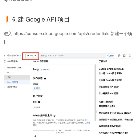
创建 Google API 项目
进入 https://console.cloud.google.com/apis/credentials 新建一个项
目