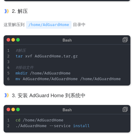
2. 解压
这里解压到
目录中
/home/AdGuardHome
#解压 
tar
 xvf AdGuardHome.tar.gz 

#移动文件 
mkdir
mv
3. 安装 AdGuard Home 到系统中
cd
 /home/AdGuardHome

./AdGuardHome --service 
install