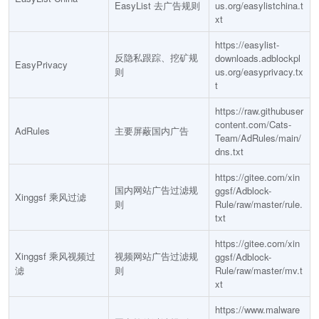
EasyList 去广告规则
us.org/easylistchina.t
xt
https://easylist-
反隐私跟踪、挖矿规
downloads.adblockpl
EasyPrivacy
则
us.org/easyprivacy.tx
t
https://raw.githubuser
content.com/Cats-
AdRules
主要屏蔽国内广告
Team/AdRules/main/
dns.txt
https://gitee.com/xin
国内网站广告过滤规
ggsf/Adblock-
Xinggsf 乘风过滤
则
Rule/raw/master/rule.
txt
https://gitee.com/xin
Xinggsf 乘风视频过
视频网站广告过滤规
ggsf/Adblock-
滤
则
Rule/raw/master/mv.t
xt
https://www.malware