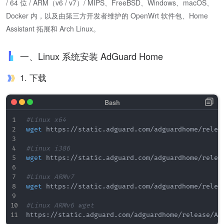
/ 64 位 / ARM（v6 / v7）/ MIPS、FreeBSD、Windows、macOS、
Docker 内，以及由第三方开发者维护的 OpenWrt 软件包、Home
Assistant 拓展和 Arch Linux。
一、Linux 系统安装 AdGuard Home
1. 下载
#Linux x64 
wget
 https://static.adguard.com/adguardhome/relea
#Linux i386 
wget
 https://static.adguard.com/adguardhome/relea
#Linux ARMv7 
wget
 https://static.adguard.com/adguardhome/relea
#Linux ARMv6 wget 
https://static.adguard.com/adguardhome/release/Ad