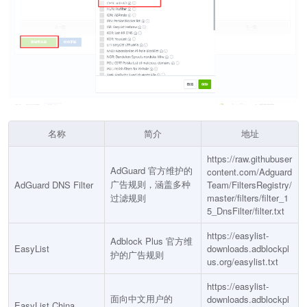
名称
简介
地址
https://raw.githubuser
AdGuard 官方维护的
content.com/Adguard
广告规则，涵盖多种
AdGuard DNS Filter
Team/FiltersRegistry/
过滤规则
master/filters/filter_1
5_DnsFilter/filter.txt
https://easylist-
Adblock Plus 官方维
EasyList
downloads.adblockpl
护的广告规则
us.org/easylist.txt
https://easylist-
面向中文用户的
downloads.adblockpl
EasyList China