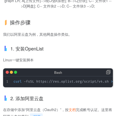
graph LR; A[上传文件]-->B[Crypt加密]; B-->C[分块]; C-- 文件块1 --
>D[网盘]; C-- 文件块2 -->D; C-- 文件块3 -->D;
操作步骤
我们以阿里云盘为例，其他网盘操作类似。
1. 安装OpenList
Linux一键安装脚本
curl
 -fsSL https://res.oplist.org/script/v4.sh 
>
 
2. 添加阿里云盘
在存储中添加“阿里云盘（Oauth2）”，按
文档
完成帐号认证。这里将