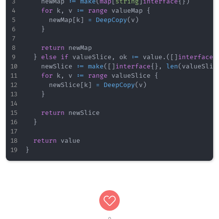
		newMap 
:=
make
(
map
[
string
]
interface
{
}
)
for
 k
,
 v 
:=
range
 valueMap 
{
			newMap
[
k
]
=
DeepCopy
(
v
)
}
return
 newMap

}
else
if
 valueSlice
,
 ok 
:=
 value
.
(
[
]
interface
{
		newSlice 
:=
make
(
[
]
interface
{
}
,
len
(
valueSlic
for
 k
,
 v 
:=
range
 valueSlice 
{
			newSlice
[
k
]
=
DeepCopy
(
v
)
}
return
 newSlice

}
return
}
0