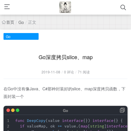
首页
正文
/
Go
/
Go
Go深度拷贝slice、map
2019-11-08
/
0 评论
/
71 阅读
在Go中没有像Java、C#那种封装好的slice、map深度拷贝函数，下
面封装一个
func
DeepCopy
(
value 
interface
{
}
)
interface
{
}
{
if
 valueMap
,
 ok 
:=
 value
.
(
map
[
string
]
interface
{