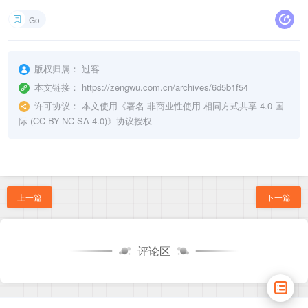
}
Go
// pkcs5填充
	out 
=
pkcs5UnPadding
(
out
)
return
版权归属：
过客
}
本文链接：
https://zengwu.com.cn/archives/6d5b1f54
//---------------DES CBC加密--------------------
许可协议：
本文使用《
署名-非商业性使用-相同方式共享 4.0 国
// data: 明文数据
际 (CC BY-NC-SA 4.0)
》协议授权
// key: 密钥字符串
// iv:iv向量
// 返回密文数据
func
DesCBCEncrypt
(
data
,
 key
,
 iv 
[
]
byte
)
[
]
byte
{
	block
,
 err 
:=
 des
.
NewCipher
(
key
)
if
 err 
!=
nil
{
上一篇
下一篇
return
nil
}
// pkcs5填充
评论区
	data 
=
pkcs5Padding
(
data
,
 block
.
BlockSize
(
)
)
	cryptText 
:=
make
(
[
]
byte
,
len
(
data
)
)
	blockMode 
:=
 cipher
.
NewCBCEncrypter
(
block
,
 iv
)