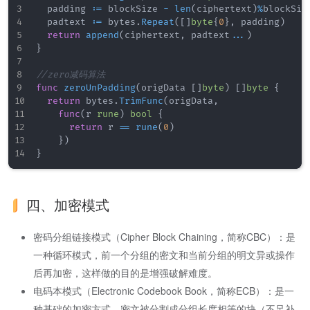
	padding 
:=
 blockSize 
-
len
(
ciphertext
)
%
blockSize
	padtext 
:=
 bytes
.
Repeat
(
[
]
byte
{
0
}
,
 padding
)
return
append
(
ciphertext
,
 padtext
...
)
}
//zero减码算法
func
zeroUnPadding
(
origData 
[
]
byte
)
[
]
byte
{
return
 bytes
.
TrimFunc
(
origData
,
func
(
r 
rune
)
bool
{
return
 r 
==
rune
(
0
)
}
)
}
四、加密模式
密码分组链接模式（Cipher Block Chaining，简称CBC）：是
一种循环模式，前一个分组的密文和当前分组的明文异或操作
后再加密，这样做的目的是增强破解难度。
电码本模式（Electronic Codebook Book，简称ECB）：是一
种基础的加密方式，密文被分割成分组长度相等的块（不足补