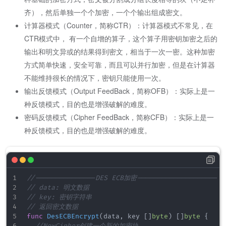
齐），然后单独一个个加密，一个个输出组成密文。
计算器模式（Counter，简称CTR）：计算器模式不常见，在
CTR模式中， 有一个自增的算子，这个算子用密钥加密之后的
输出和明文异或的结果得到密文，相当于一次一密。这种加密
方式简单快速，安全可靠，而且可以并行加密，但是在计算器
不能维持很长的情况下，密钥只能使用一次。
输出反馈模式（Output FeedBack，简称OFB）：实际上是一
种反馈模式，目的也是增强破解的难度。
密码反馈模式（Cipher FeedBack，简称CFB）：实际上是一
种反馈模式，目的也是增强破解的难度。
//---------------DES ECB加密--------------------
// data: 明文数据
// key: 密钥字符串
// 返回密文数据
func
DesECBEncrypt
(
data
,
 key 
[
]
byte
)
[
]
byte
{
//NewCipher创建一个新的加密块