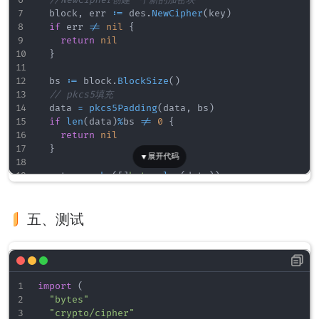
	block
,
 err 
:=
 des
.
NewCipher
(
key
)
if
 err 
!=
nil
{
return
nil
}
	bs 
:=
 block
.
BlockSize
(
)
// pkcs5填充
	data 
=
pkcs5Padding
(
data
,
 bs
)
if
len
(
data
)
%
bs 
!=
0
{
return
nil
}
	out 
:=
make
(
[
]
byte
,
len
(
data
)
)
	dst 
:=
 out

for
len
(
data
)
>
0
{
五、测试
//Encrypt加密第一个块，将其结果保存到dst
		block
.
Encrypt
(
dst
,
 data
[
:
bs
]
)
		data 
=
 data
[
bs
:
]
		dst 
=
 dst
[
bs
:
]
}
return
import
(
}
"bytes"
"crypto/cipher"