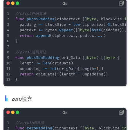
//pkcs5补码算法
func
pkcs5Padding
(
ciphertext 
[
]
byte
,
 blockSize 
in
	padding 
:=
 blockSize 
-
len
(
ciphertext
)
%
blockSize
	padtext 
:=
 bytes
.
Repeat
(
[
]
byte
{
byte
(
padding
)
}
,
 
return
append
(
ciphertext
,
 padtext
...
)
}
//pkcs5减码算法
func
pkcs5UnPadding
(
origData 
[
]
byte
)
[
]
byte
{
	length 
:=
len
(
origData
)
	unpadding 
:=
int
(
origData
[
length
-
1
]
)
return
 origData
[
:
(
length 
-
 unpadding
)
]
}
zero填充
//zero补码算法
func
zeroPadding
(
ciphertext 
[
]
byte
,
 blockSize 
int