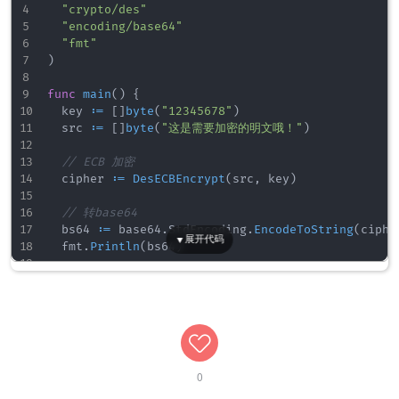
//---------------DES ECB解密--------------------
"crypto/des"
// data: 密文数据
"encoding/base64"
// key: 密钥字符串
"fmt"
// 返回明文数据
)
func
DesECBDecrypter
(
data
,
 key 
[
]
byte
)
[
]
byte
{
//NewCipher创建一个新的加密块
func
main
(
)
{
	block
,
 err 
:=
 des
.
NewCipher
(
key
)
	key 
:=
[
]
byte
(
"12345678"
)
if
 err 
!=
nil
{
	src 
:=
[
]
byte
(
"这是需要加密的明文哦！"
)
return
nil
}
// ECB 加密
	cipher 
:=
DesECBEncrypt
(
src
,
 key
)
	bs 
:=
 block
.
BlockSize
(
)
if
len
(
data
)
%
bs 
!=
0
{
// 转base64
return
nil
	bs64 
:=
 base64
.
StdEncoding
.
EncodeToString
(
ciphe
}
	fmt
.
Println
(
bs64
)
	out 
:=
make
(
[
]
byte
,
len
(
data
)
)
// 转回byte
	dst 
:=
 out

	bt
,
 err 
:=
 base64
.
StdEncoding
.
DecodeString
(
bs64
for
len
(
data
)
>
0
{
if
 err 
!=
nil
{
//Encrypt加密第一个块，将其结果保存到dst
		fmt
.
Println
(
"base64转换失败"
)
		block
.
Decrypt
(
dst
,
 data
[
:
bs
]
)
}
		data 
=
 data
[
bs
:
]
// ECB 解密
0
		dst 
=
 dst
[
bs
:
]
	str 
:=
DesECBEncrypt
(
bt
,
 key
)
}
	fmt
.
Println
(
str
)