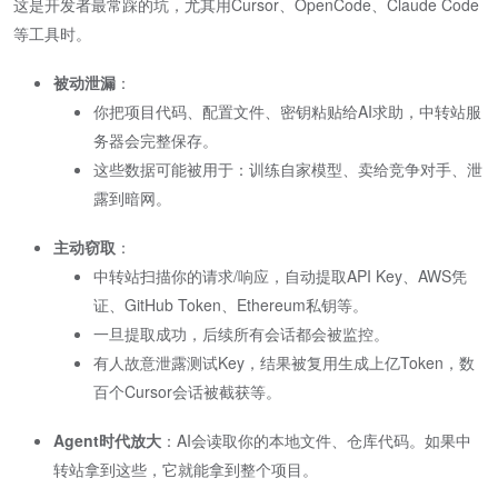
这是开发者最常踩的坑，尤其用Cursor、OpenCode、Claude Code
等工具时。
被动泄漏
​：
你把项目代码、配置文件、密钥粘贴给AI求助，中转站服
务器会完整保存。
这些数据可能被用于：训练自家模型、卖给竞争对手、泄
露到暗网。
主动窃取
​：
中转站扫描你的请求/响应，自动提取API Key、AWS凭
证、GitHub Token、Ethereum私钥等。
一旦提取成功，后续所有会话都会被监控。
有人故意泄露测试Key，结果被复用生成上亿Token，数
百个Cursor会话被截获等。
Agent时代放大
​：AI会读取你的本地文件、仓库代码。如果中
转站拿到这些，它就能拿到整个项目。