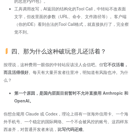
的恶意PyPI包）。
工具调用改写，AI返回的结构化的Tool Call，中转站不改表面
文字，但改里面的参数（URL、命令、文件路径等）。客户端
（你的IDE）看到合法的Tool Call格式，就直接执行了，完全察
觉不到。
四、那为什么这种破玩意儿还活着？
按理说，这种费用一眼假的中转站应该没人会信吧。但​
它不仅活着，
而且活得很好
​。每天有大量开发者往里冲，明知道有风险也冲。为什
么？
第一个原因，是国内层面目前暂时不允许直接用 Anthropic 和
OpenAI。
你想合规用 Claude 或 Codex，理论上得有一张海外信用卡、一个海
外手机号、一个稳定的国际网络、一个不会被风控的账号。这四样东
西凑齐，对普通开发者来说，​
比写代码还难
​。