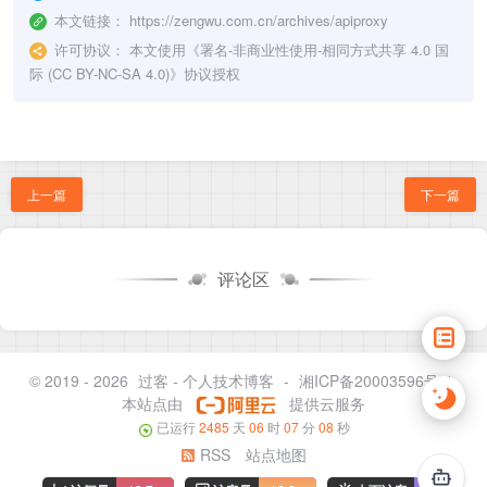
本文链接：
https://zengwu.com.cn/archives/apiproxy
许可协议：
本文使用《
署名-非商业性使用-相同方式共享 4.0 国
际 (CC BY-NC-SA 4.0)
》协议授权
上一篇
下一篇
评论区
© 2019 - 2026
过客 - 个人技术博客
-
湘ICP备20003596号-1
本站点由
提供云服务
已运行
2485
天
06
时
07
分
08
秒
RSS
站点地图