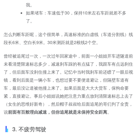
我。
如果堵车：车速低于30，保持10米左右车距就差不多
了。
怎么判断车距呢，这个很简单，高速标准的白虚线（车道分割线）线
段长6米、空白长9米。30米测距就是2根线2个空。
曾经被追尾过一次，一次过年回家途中，前面一小姐姐开车进隧道前
未看清楚限速标志多少，减速刹车踩的有点猛了，我跟车有点远刹住
了，但后面车没刹住撞上来了。记忆中当时我刹车前还瞟了一眼后视
镜，看到后面是一辆小车，也想过要不要便道避让，但隔壁车道有
车，最后没让道被他撞上来了。如果后面是大大大货车，保狗命要
紧，直接避让。事后小姐姐说她把注意力重点放到清限速标志上去了
（女生的思维好新奇），然后帽子叔叔给后面追尾的哥们判了全责，
说
前面有百般理由减速，但你追尾就是未保持安全距离
。
3. 不疲劳驾驶