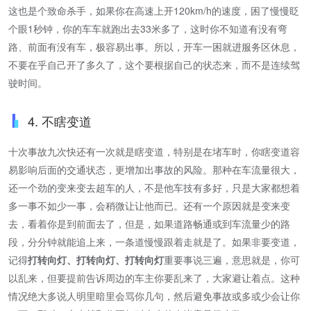
这也是个致命杀手，如果你在高速上开120km/h的速度，困了慢慢眨
个眼1秒钟，你的车车就跑出去33米多了，这时你不知道有没有弯
路、前面有没有车，极容易出事。所以，开车一困就进服务区休息，
不要在乎自己开了多久了，这个要根据自己的状态来，而不是连续驾
驶时间。
4. 不瞎变道
十次事故九次快还有一次就是瞎变道，特别是在堵车时，你瞎变道容
易影响后面的交通状态，更增加出事故的风险。那种在车流量很大，
还一个劲的变来变去超车的人，不是他车技有多好，只是大家都想着
多一事不如少一事，会稍微让让他而已。还有一个原因就是变来变
去，看着你是到前面去了，但是，如果道路畅通或到车流量少的路
段，分分钟就能追上来，一条道慢慢跟着走就是了。如果非要变道，
记得
打转向灯、打转向灯、打转向灯
重要事说三遍，意思就是，你可
以乱来，但要提前告诉周边的车主你要乱来了，大家避让着点。这种
情况绝大多说人明里暗里会骂你几句，然后避免事故或多或少会让你