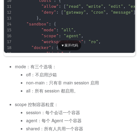
"tools"
:
{
"allow"
:
[
"read"
,
"write"
,
"edit"
,
"exe
"deny"
:
[
"gateway"
,
"cron"
,
"message"
]
}
,
"sandbox"
:
{
"mode"
:
"all"
,
"scope"
:
"agent"
,
"workspaceAccess"
:
"ro"
,
"docker"
:
{
"binds"
:
[
"/home/git:/git:rw"
]
mode：有三个选项：
}
off：不启用沙箱
}
non-main：只有非 main session 启用
}
]
all：所有 session 都启用。
}
}
scope 控制容器粒度：
session：每个会话一个容器
agent：每个 Agent 一个容器
shared：所有人共用一个容器