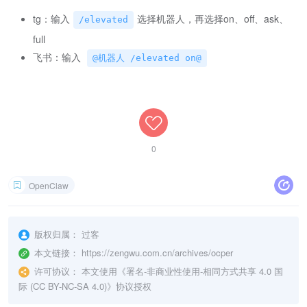
tg：输入
选择机器人，再选择on、off、ask、
/elevated
full
飞书：输入
@机器人 /elevated on@
0
OpenClaw
版权归属：
过客
本文链接：
https://zengwu.com.cn/archives/ocper
许可协议：
本文使用《
署名-非商业性使用-相同方式共享 4.0 国
际 (CC BY-NC-SA 4.0)
》协议授权