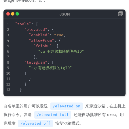
"tools"
:
{
"elevated"
:
{
"enabled"
:
true
,
"allowFrom"
:
{
"feishu"
:
[
"ou_有超级权限的飞书ID"
]
,
"telegram"
:
[
"tg:有超级权限的tgID"
]
}
}
}
白名单里的用户可以发送
来穿透沙箱，在主机上
/elevated on
执行命令。发送
还能自动批准所有 exec。用
/elevated full
完后发
恢复沙箱模式。
/elevated off