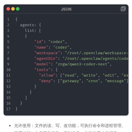
{
  agents
:
{
    list
:
[
{
"id"
:
"coder"
,
"name"
:
"coder"
,
"workspace"
:
"/root/.openclaw/workspace-c
"agentDir"
:
"/root/.openclaw/agents/coder
"model"
:
"zngw/qwen3-coder-next"
,
"tools"
:
{
"allow"
:
[
"read"
,
"write"
,
"edit"
,
"exe
"deny"
:
[
"gateway"
,
"cron"
,
"message"
]
}
}
]
}
}
允许使用：文件的读、写、改功能，可执行命令和进程管理。