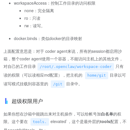
workspaceAccess：控制工作目录的访问权限
none：完全隔离
ro：只读
rw：读写。
docker.binds：类似docker的目录映射
上面配置意思是：对于 coder agent来说，所有的session都启用沙
箱，整个coder agent使用一个容器，不能访问主机上的其他文件，
对自己的工作目录
只有
/root/.openclaw/workspace-coder
读的权限（可以读相应md配置），把主机的
目录以可
home/git
读写模式挂载到容器里的
目录中。
/git
超级权限用户
如果你想在沙箱中能跳出来对主机操作，可以给帐号加
白名单
的权
限。这个要在
elevated`，这个是最外层的
tools
配置，不
tools.
是agent中的tools。如：