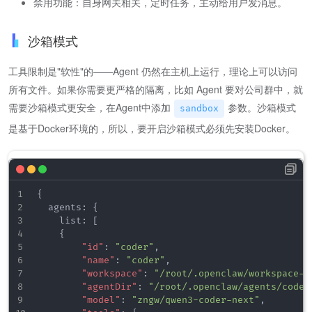
禁用功能：自身网关相关，定时任务，主动给用户发消息。
沙箱模式
工具限制是"软性"的——Agent 仍然在主机上运行，理论上可以访问
所有文件。如果你需要更严格的隔离，比如 Agent 要对公司群中，就
需要沙箱模式更安全，在Agent中添加
参数。沙箱模式
sandbox
是基于Docker环境的，所以，要开启沙箱模式必须先安装Docker。
{
  agents
:
{
    list
:
[
{
"id"
:
"coder"
,
"name"
:
"coder"
,
"workspace"
:
"/root/.openclaw/workspace-c
"agentDir"
:
"/root/.openclaw/agents/coder
"model"
:
"zngw/qwen3-coder-next"
,